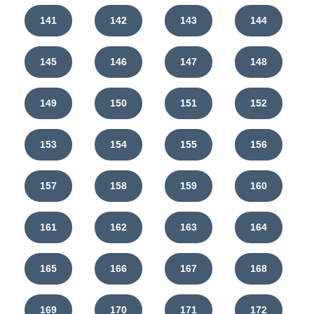
141
142
143
144
145
146
147
148
149
150
151
152
153
154
155
156
157
158
159
160
161
162
163
164
165
166
167
168
169
170
171
172