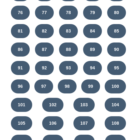
76
77
78
79
80
81
82
83
84
85
86
87
88
89
90
91
92
93
94
95
96
97
98
99
100
101
102
103
104
105
106
107
108