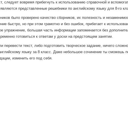
ст, следует вовремя прибегнуть к использованию справочной и вспомога
 являются представленные решебники по английскому языку для 8-го кл
еников было проверено качество сборников, их полезность и незаменимо
ие быстро, но при этом грамотно и без ошибок, прибегает к использова
е упражнение, большая часть информации запоминается без дополнител
ременно готовиться к ответам у доски на предстоящем занятии.
и перевести текст, либо подготовить творческое задание, ничего сложно 
английскому языку за 8 класс. Даже небольшое сочинение ты сможешь пе
дации, изменить его под себя.