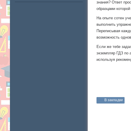
знания? Ответ про
образцами которой
На опыте сотен уч
выполнить упражнен
Переписывая каждо
возможность однов
Если же тебе задал
экземпляр ГДЗ по 
используя рекомен
В закладки