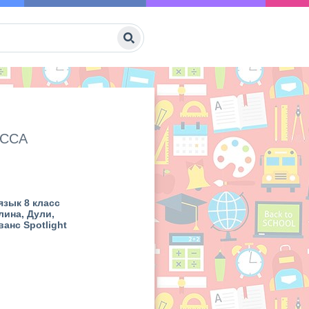
АССА
язык 8 класс
лина, Дули,
анс Spotlight