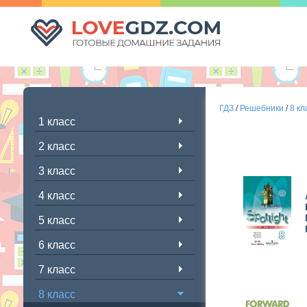
ГДЗ
/
Решебники
/
8 кл
1 класс
2 класс
3 класс
4 класс
5 класс
6 класс
7 класс
8 класс