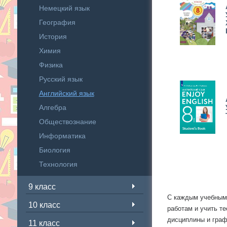
Немецкий язык
География
История
Химия
Физика
Русский язык
Английский язык
Алгебра
Обществознание
Информатика
Биология
Технология
9 класс
С каждым учебным 
10 класс
работам и учить т
дисциплины и графи
11 класс