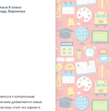
язык 8 класс
радь Баранова
овиться к контрольным
списание добавляются новые
а кону стоят его оценки и