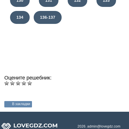
130
131
132
133
134
136-137
Оцените решебник:
В закладки
2026. admin@lovegdz.com