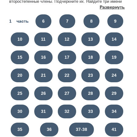
второстепенные члены. Подчеркните их. Найдите три имени
Развернуть
прилагательных и разберите их как части речи. Слова
молодости, ласковое, длинноногое разберите по составу.
1 часть
6
7
8
9
10
11
12
13
14
15
16
17
18
19
20
21
22
23
24
25
26
27
28
29
30
31
32
33
34
35
36
37-38
41