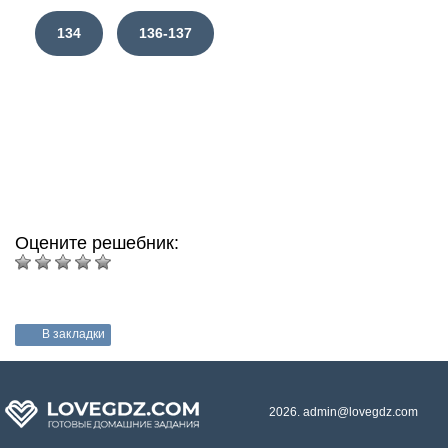
134
136-137
Оцените решебник:
В закладки
2026. admin@lovegdz.com