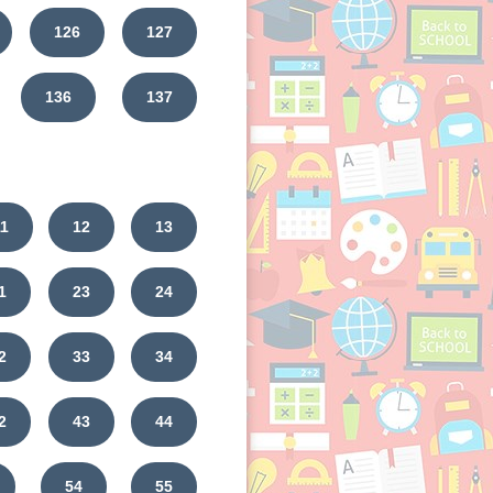
126
127
136
137
11
12
13
1
23
24
2
33
34
2
43
44
54
55