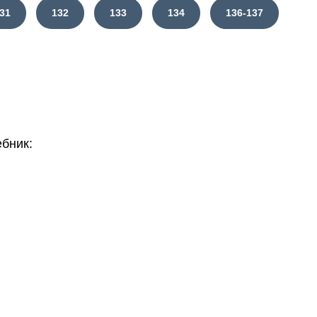
31
132
133
134
136-137
бник: