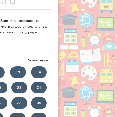
 Запишите стихотворные
 имени существительного. 28.
начальную форму, род и
Развернуть
13
14
2
23
24
2
33
34