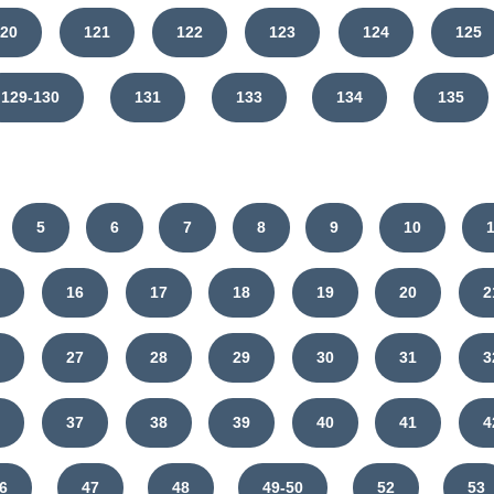
120
121
122
123
124
125
129-130
131
133
134
135
5
6
7
8
9
10
5
16
17
18
19
20
2
6
27
28
29
30
31
3
6
37
38
39
40
41
4
6
47
48
49-50
52
53