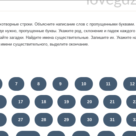
ихотворные строки. Объясните написание слов с пропущенными буквами.
где нужно, пропущенные буквы. Укажите род, склонение и падеж каждого
дайте загадки. Найдите имена существительные. Запишите их. Укажите 
 имени существительного, выделите окончание.
7
8
9
10
11
12
6
17
18
19
20
21
2
6
27
28
29
30
31
3