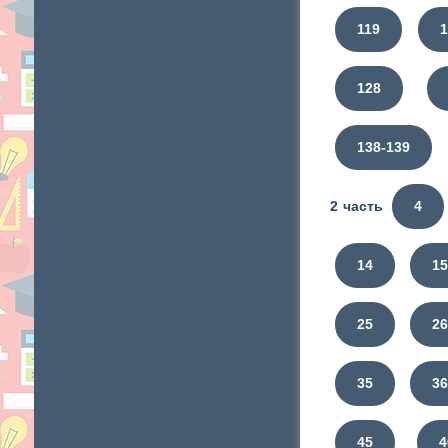
119
128
138-139
2 часть
4
14
1
25
2
35
3
45
4