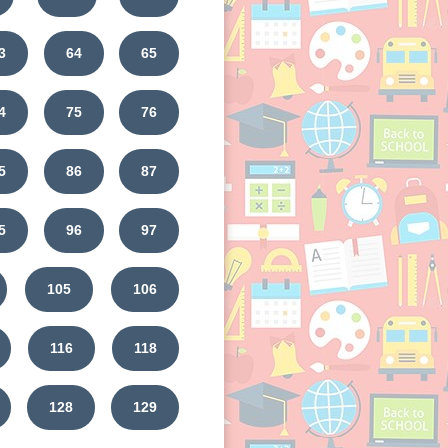
3
64
65
4
75
76
5
86
87
5
96
97
105
106
116
118
128
129