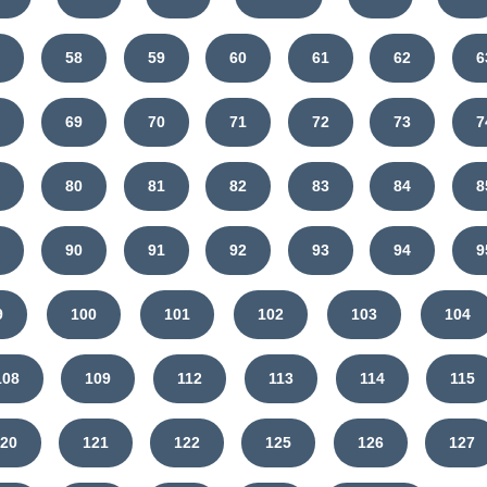
7
58
59
60
61
62
6
8
69
70
71
72
73
7
9
80
81
82
83
84
8
9
90
91
92
93
94
9
9
100
101
102
103
104
108
109
112
113
114
115
120
121
122
125
126
127