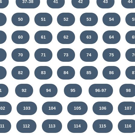
6
37-38
41
42
43
44
9
50
51
52
53
54
5
9
60
61
62
63
64
6
9
70
71
73
74
75
7
1
82
83
84
85
86
8
1
92
94
95
96-97
98
102
103
104
105
106
107
111
112
113
114
115
116