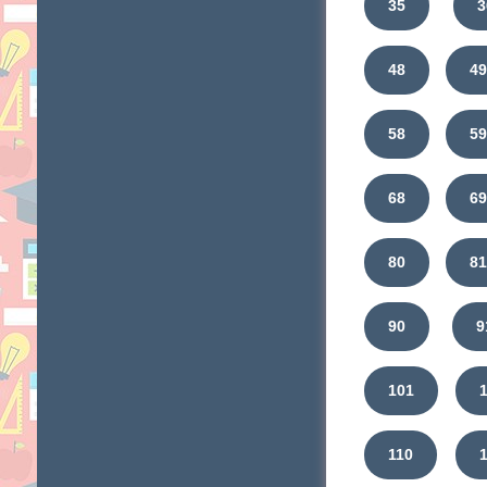
35
3
48
4
58
5
68
6
80
8
90
9
101
110