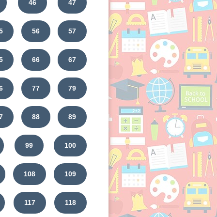
46
47
5
56
57
5
66
67
6
77
79
7
88
89
99
100
108
109
117
118