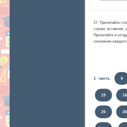
27. Прочитайте ст
строки, вставляя, 
Прочитайте и отга
склонение каждого
1 часть
6
15
1
25
2