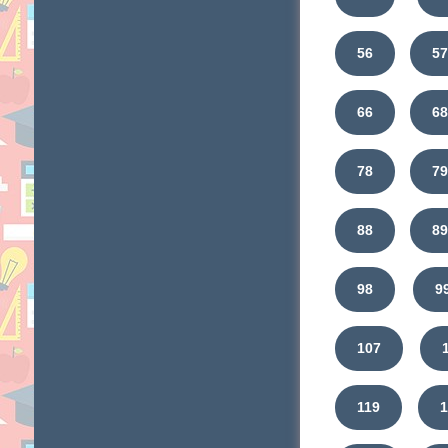
56
5
66
6
78
7
88
8
98
9
107
119