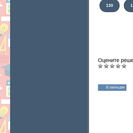
130
1
Оцените реше
В закладки