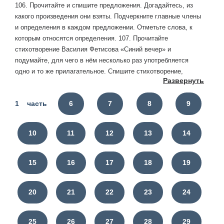
106. Прочитайте и спишите предложения. Догадайтесь, из
какого произведения они взяты. Подчеркните главные члены
и определения в каждом предложении. Отметьте слова, к
которым относятся определения. 107. Прочитайте
стихотворение Василия Фетисова «Синий вечер» и
подумайте, для чего в нём несколько раз употребляется
одно и то же прилагательное. Спишите стихотворение,
Развернуть
подчеркните все определения и отметьте слова, к которым
они относятся. 108. Попробуйте объяснить, какую роль могут
1 часть
6
7
8
9
выполнять определения в тексте. Для этого прочитайте
стихотворные строки Михаила Лермонтова, исключив из них
все определения. Остался ли текст таким же
10
11
12
13
14
выразительным?
15
16
17
18
19
20
21
22
23
24
25
26
27
28
29