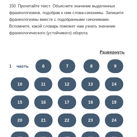
150. Прочитайте текст. Объясните значение выделенных
фразеологизмов, подобрав к ним слова-синонимы. Запишите
фразеологизмы вместе с подобранными синонимами.
Вспомните, какой словарь поможет нам узнать значение
фразеологического (устойчивого) оборота.
Развернуть
1 часть
6
7
8
9
10
11
12
13
14
15
16
17
18
19
20
21
22
23
24