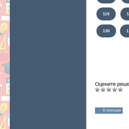
119
130
1
Оцените реше
В закладки