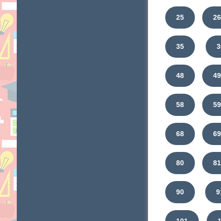
25
2
35
3
48
4
58
5
68
6
80
8
90
9