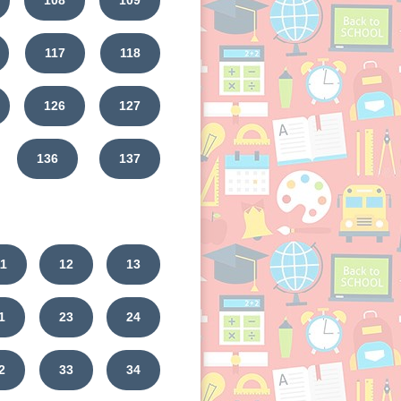
108
109
117
118
126
127
136
137
11
12
13
1
23
24
2
33
34