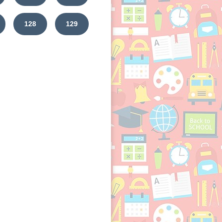
128
129