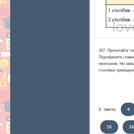
207. Прочитайте те
Подчеркните главн
окончание. Не забы
столбике приведен
1 часть
6
15
1