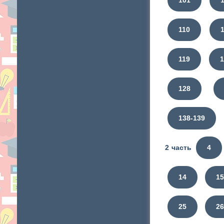
101
110
119
128
138-139
2 часть
4
14
1
25
2