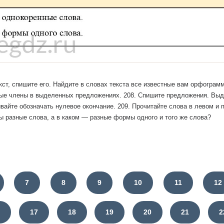
кст, спишите его. Найдите в словах текста все известные вам орфограмм
ые члены в выделенных предложениях. 208. Спишите предложения. Выде
вайте обозначать нулевое окончание. 209. Прочитайте слова в левом и 
ы разные слова, а в каком — разные формы одного и того же слова?
7
8
9
10
11
12
6
17
18
19
20
21
2