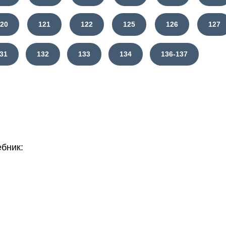
120
121
122
125
126
127
31
132
133
134
136-137
бник: