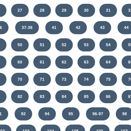
6
27
28
29
30
31
3
6
37-38
41
42
43
44
9
50
51
52
53
54
5
9
60
61
62
63
64
6
9
70
71
73
74
75
7
1
82
83
84
85
86
8
1
92
94
95
96-97
98