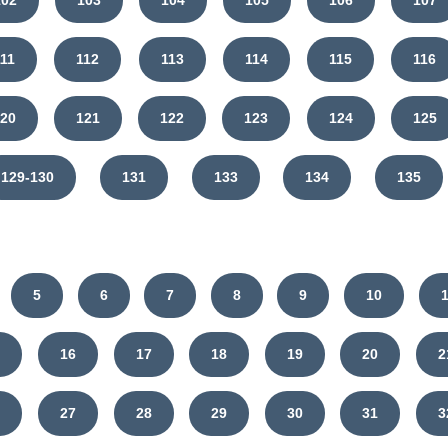
102
103
104
105
106
107
111
112
113
114
115
116
120
121
122
123
124
125
129-130
131
133
134
135
5
6
7
8
9
10
5
16
17
18
19
20
2
6
27
28
29
30
31
3