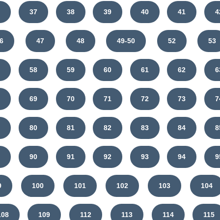
6
37
38
39
40
41
4
6
47
48
49-50
52
53
7
58
59
60
61
62
6
8
69
70
71
72
73
7
9
80
81
82
83
84
8
9
90
91
92
93
94
9
9
100
101
102
103
104
108
109
112
113
114
115