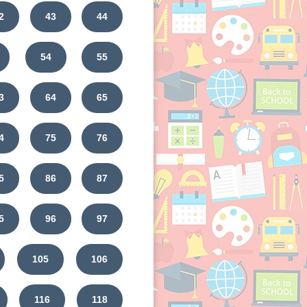
2
43
44
54
55
3
64
65
4
75
76
5
86
87
5
96
97
105
106
116
118