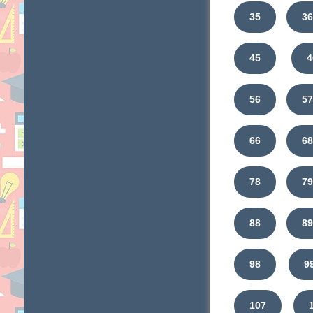
35
3
45
4
56
5
66
6
78
7
88
8
98
9
107