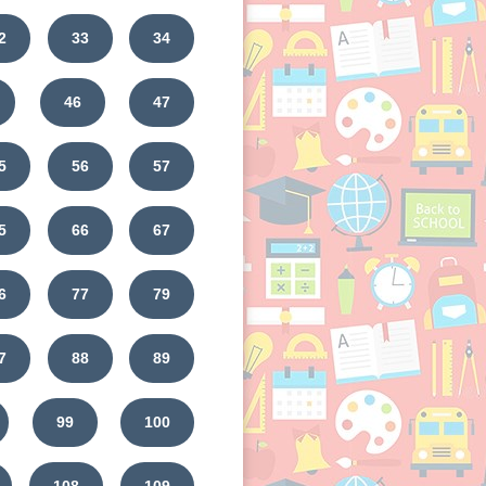
2
33
34
46
47
5
56
57
5
66
67
6
77
79
7
88
89
99
100