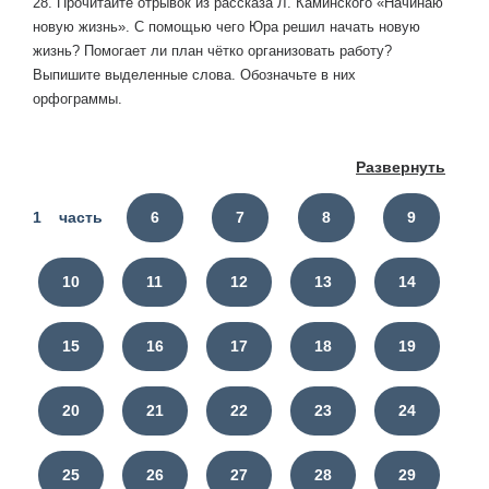
28. Прочитайте отрывок из рассказа Л. Каминского «Начинаю
новую жизнь». С помощью чего Юра решил начать новую
жизнь? Помогает ли план чётко организовать работу?
Выпишите выделенные слова. Обозначьте в них
орфограммы.
Развернуть
1 часть
6
7
8
9
10
11
12
13
14
15
16
17
18
19
20
21
22
23
24
25
26
27
28
29