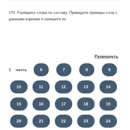
170. Разберите слова по составу. Приведите при­меры слов с
данными корнями и запишите их.
Развернуть
1 часть
6
7
8
9
10
11
12
13
14
15
16
17
18
19
20
21
22
23
24