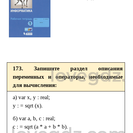
173. Запишите раздел описания
переменных и операторы, необходимые
для вычисления:
а) var x, y : real;
y : = sqrt (x).
б) var a, b, c : real;
c : = sqrt (a * a + b * b).