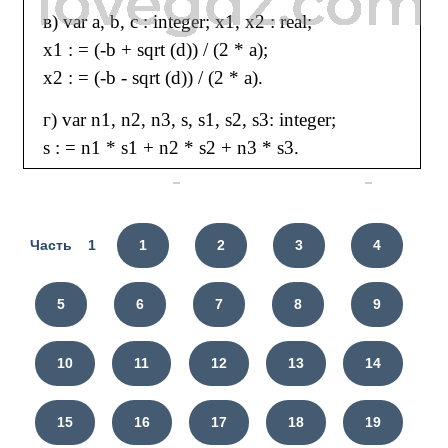
в) var a, b, c : integer; x1, x2 : real;
x1 : = (-b + sqrt (d)) / (2 * a);
x2 : = (-b - sqrt (d)) / (2 * a).
г) var n1, n2, n3, s, s1, s2, s3: integer;
s : = n1 * s1 + n2 * s2 + n3 * s3.
Часть 1
1
2
3
4
5
6
7
8
9
10
11
12
13
14
15
16
17
18
19