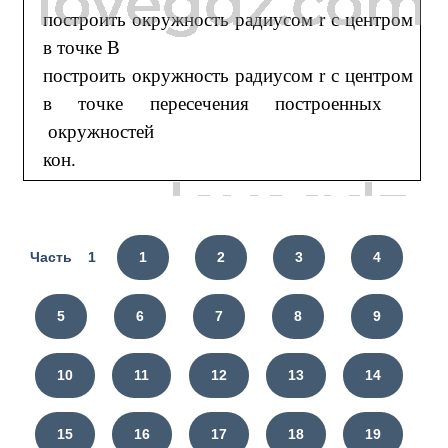
построить окружность радиусом r с центром
в точке B
построить окружность радиусом r с центром
в точке пересечения построенных
окружностей
кон.
Часть 1
1
2
3
4
5
6
7
8
9
10
11
12
13
14
15
16
17
18
19