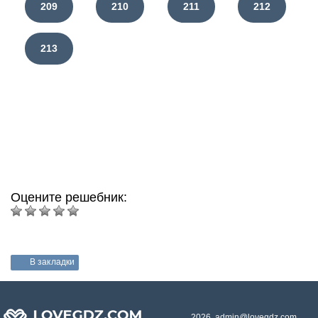
209
210
211
212
213
Оцените решебник:
В закладки
2026. admin@lovegdz.com