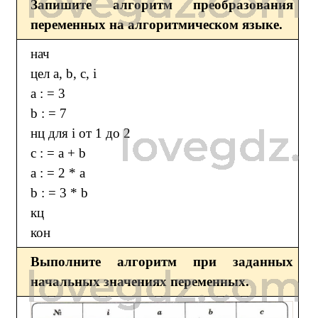
Запишите алгоритм преобразования
переменных на алгоритмическом языке.
нач
цел a, b, c, i
a : = 3
b : = 7
нц для i от 1 до 2
c : = a + b
a : = 2 * a
b : = 3 * b
кц
кон
Выполните алгоритм при заданных
начальных значениях переменных.