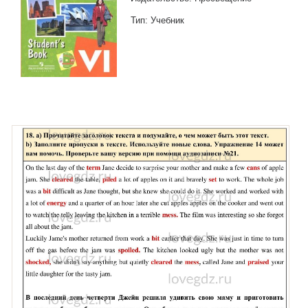
Тип: Учебник