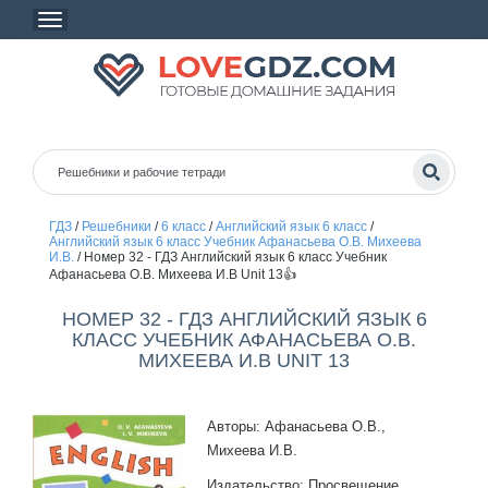
ГДЗ
/
Решебники
/
6 класс
/
Английский язык 6 класс
/
Английский язык 6 класс Учебник Афанасьева О.В. Михеева
И.В.
/
Номер 32 - ГДЗ Английский язык 6 класс Учебник
Афанасьева О.В. Михеева И.В Unit 13👍
НОМЕР 32 - ГДЗ АНГЛИЙСКИЙ ЯЗЫК 6
КЛАСС УЧЕБНИК АФАНАСЬЕВА О.В.
МИХЕЕВА И.В UNIT 13
Авторы: Афанасьева О.В.,
Михеева И.В.
Издательство: Просвещение