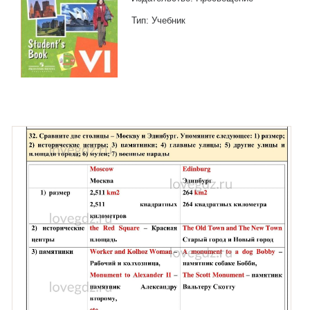
Тип: Учебник