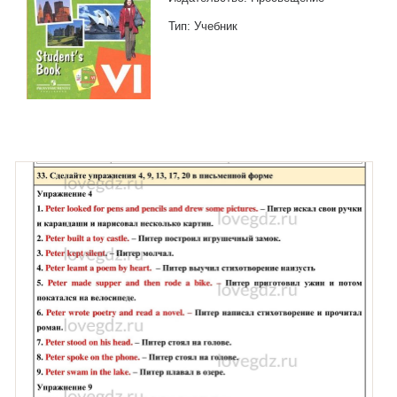
Тип: Учебник