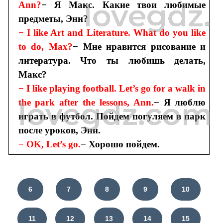
Ann?
− Я Макс. Какие твои любимые
предметы, Энн?
− I like Art and Literature. What do you like
to do, Max?
− Мне нравится рисование и
литература. Что ты любишь делать,
Макс?
− I like playing football. Let’s go for a walk in
the park after the lessons, Ann.
− Я люблю
играть в футбол. Пойдем погуляем в парк
после уроков, Энн.
− OK, Let’s go.
− Хорошо пойдем.
6
7
8
9
10
11
12
13
14
15