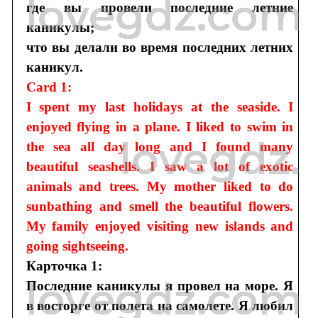
где вы провели последние летние
каникулы;
что вы делали во время последних летних
каникул.
Card 1:
I spent my last holidays at the seaside. I
enjoyed flying in a plane. I liked to swim in
the sea all day long and I found many
beautiful seashells. I saw a lot of exotic
animals and trees. My mother liked to do
sunbathing and smell the beautiful flowers.
My family enjoyed visiting new islands and
going sightseeing.
Карточка 1:
Последние каникулы я провел на море. Я
в восторге от полета на самолете. Я любил