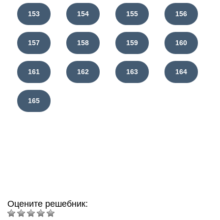
153
154
155
156
157
158
159
160
161
162
163
164
165
Оцените решебник: