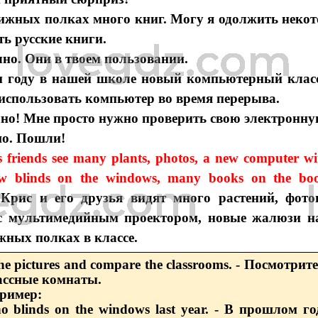
ижных полках много книг. Могу я одолжить некот
ь русские книги.
чно. Они в твоем пользовании.
м году в нашей школе новый компьютерный класс
спользовать компьютер во время перерыва.
но! Мне просто нужно проверить свою электронну
шо. Пошли!
s friends see many plants, photos, a new computer w
new blinds on the windows, many books on the boo
 Крис и его друзья видят много растений, фот
с мультимедийным проектором, новые жалюзи на
жных полках в классе.
the pictures and compare the classrooms. - Посмотри
ассные комнаты.
Пример:
o blinds on the windows last year. - В прошлом г