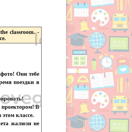
the classroom. -
се.
 фото! Они тебе
ремя поездки в
фировать!
 проектором! В
 этом классе.
лета жалюзи не