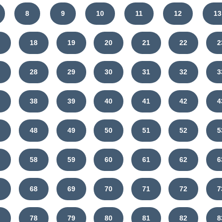
8
9
10
11
12
13
7
18
19
20
21
22
2
7
28
29
30
31
32
3
7
38
39
40
41
42
4
7
48
49
50
51
52
5
7
58
59
60
61
62
6
7
68
69
70
71
72
7
7
78
79
80
81
82
8