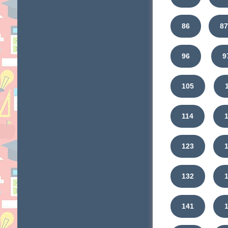
86
8
96
9
105
114
123
132
141