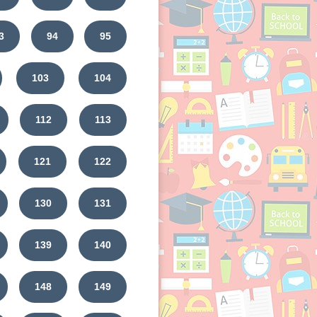
3
94
95
103
104
112
113
121
122
130
131
139
140
148
149