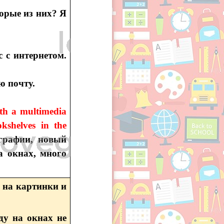
орые из них? Я
 с интернетом.
ю почту.
ith a multimedia
kshelves in the
ографии, новый
 окнах, много
те на картинки и
оду на окнах не