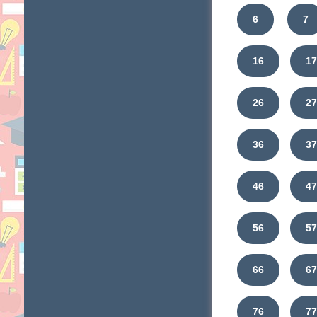
6
7
16
1
26
2
36
3
46
4
56
5
66
6
76
7