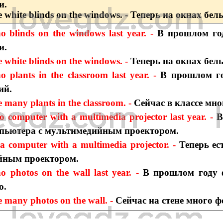
и.
e white blinds on the windows. - Теперь на окнах бе
o blinds on the windows last year. -
В прошлом го
и.
 white blinds on the windows. -
Теперь на окнах бел
o plants in the classroom last year. -
В прошлом го
ий.
 many plants in the classroom. -
Сейчас в классе мно
o computer with a multimedia projector last year. -
В
пьютера с мультимедийным проектором.
 a computer with a multimedia projector. -
Теперь ес
йным проектором.
o photos on the wall last year. -
В прошлом году 
о.
e many photos on the wall. -
Сейчас на стене много 