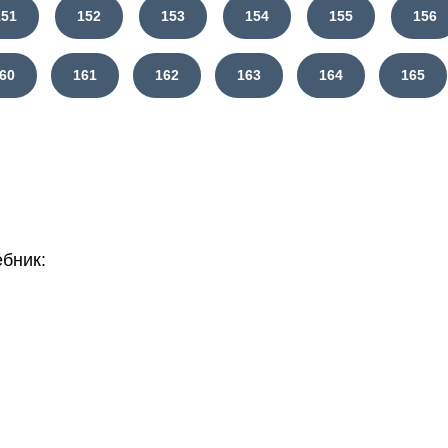
151
152
153
154
155
156
60
161
162
163
164
165
бник: