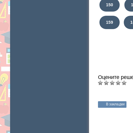
150
159
1
Оцените реше
В закладки