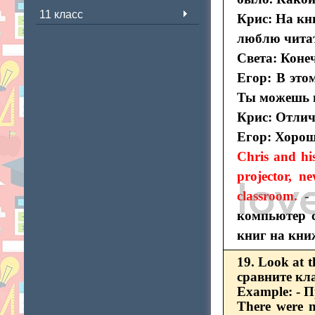
11 класс
Крис: На кн
люблю читат
Света: Коне
Егор: В это
Ты можешь и
Крис: Отлич
Егор: Хоро
Chris and hi
projector, 
classroom.
-
компьютер 
книг на кни
19. Look at 
сравните кл
Example: - 
There were n