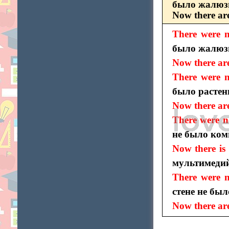
было жалюз
Now there ar
There were n
было жалюз
Now there are
There were n
было растен
Now there are
There were n
не было ком
Now there is
мультимеди
There were n
стене не был
Now there ar