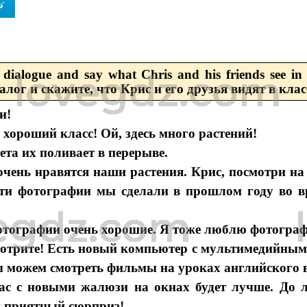
 dialogue and say what Chris and his friends see in 
лог и скажите, что Крис и его друзья видят в клас
и!
 хороший класс! Ой, здесь много растений!
ета их поливает в перерыве.
очень нравятся наши растения. Крис, посмотри на
ти фотографии мы сделали в прошлом году во в
отографии очень хорошие. Я тоже люблю фотогра
мотрите! Есть новый компьютер с мультимедийным
ы можем смотреть фильмы на уроках английского в
ас с новыми жалюзи на окнах будет лучше. До 
 приятный сюрприз!