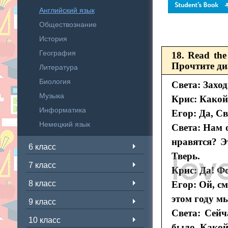
Английский язык
Обществознание
История
География
18. Read the
Прочтите диа
Литература
Биология
Света: Заход
Музыка
Крис: Какой
Информатика
Егор: Да, Св
Немецкий язык
Света: Нам 
нравятся? Э
6 класс
Тверь.
7 класс
Крис: Да! Ф
8 класс
Егор: Ой, с
этом году м
9 класс
Света: Сейч
10 класс
было. Какой