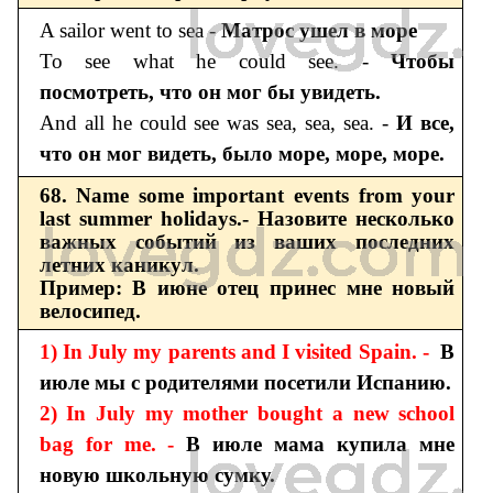
A sailor went to sea -
Матрос ушел в море
To see what he could see. -
Чтобы
посмотреть, что он мог бы увидеть.
And all he could see was sea, sea, sea. -
И все,
что он мог видеть, было море, море, море.
68. Name some important events from your
last summer holidays.- Назовите несколько
важных событий из ваших последних
летних каникул.
Пример: В июне отец принес мне новый
велосипед.
1) In July my parents and I visited Spain. -
В
июле мы с родителями посетили Испанию.
2) In July my mother bought a new school
bag for me. -
В июле мама купила мне
новую школьную сумку.