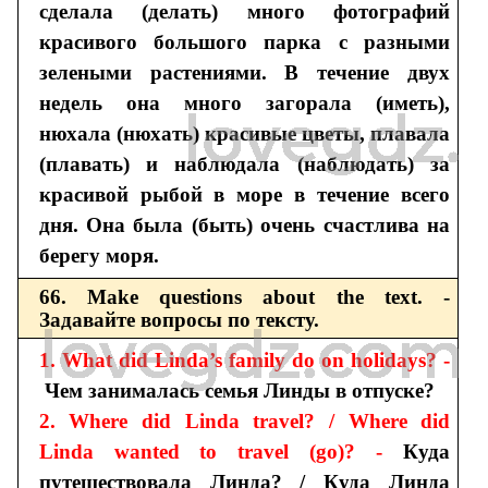
сделала (делать) много фотографий
красивого большого парка с разными
зелеными растениями. В течение двух
недель она много загорала (иметь),
нюхала (нюхать) красивые цветы, плавала
(плавать) и наблюдала (наблюдать) за
красивой рыбой в море в течение всего
дня. Она была (быть) очень счастлива на
берегу моря.
66. Make questions about the text. -
Задавайте вопросы по тексту.
1. What did Linda’s family do on holidays? -
Чем занималась семья Линды в отпуске?
2. Where did Linda travel? / Where did
Linda wanted to travel (go)? -
Куда
путешествовала Линда? / Куда Линда