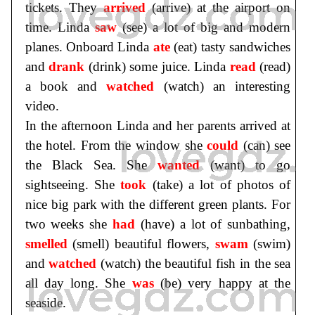
tickets. They
arrived
(arrive) at the airport on
time. Linda
saw
(see) a lot of big and modern
planes. Onboard Linda
ate
(eat) tasty sandwiches
and
drank
(drink) some juice. Linda
read
(read)
a book and
watched
(watch) an interesting
video.
In the afternoon Linda and her parents arrived at
the hotel. From the window she
could
(can) see
the Black Sea. She
wanted
(want) to go
sightseeing. She
took
(take) a lot of photos of
nice big park with the different green plants. For
two weeks she
had
(have) a lot of sunbathing,
smelled
(smell) beautiful flowers,
swam
(swim)
and
watched
(watch) the beautiful fish in the sea
all day long. She
was
(be) very happy at the
seaside.