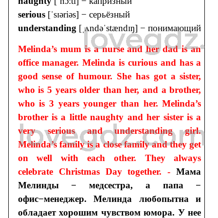
naughty
[ˈnɔ:ti] − капризный
serious
[ˈsɪəriəs] − серьёзный
understanding
[ˌʌndəˈstændɪŋ] − понимающий
Melinda’s mum is a nurse and her dad is an
office manager. Melinda is curious and has a
good sense of humour. She has got a sister,
who is 5 years older than her, and a brother,
who is 3 years younger than her. Melinda’s
brother is a little naughty and her sister is a
very serious and understanding girl.
Melinda’s family is a close family and they get
on well with each other. They always
celebrate Christmas Day together. -
Мама
Мелинды − медсестра, а папа −
офис−менеджер. Мелинда любопытна и
обладает хорошим чувством юмора. У нее