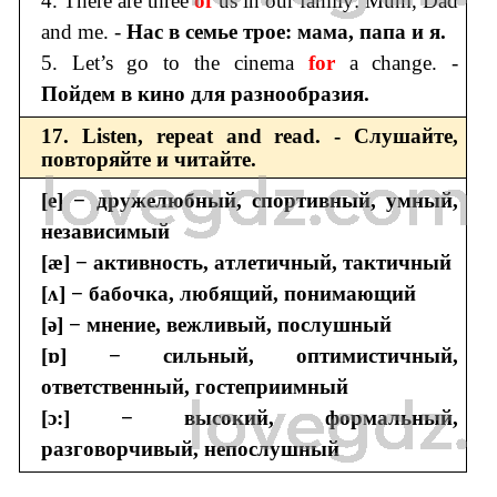
4. There are three
of
us in our family: Mum, Dad
and me. -
Нас в семье трое: мама, папа и я.
5. Let’s go to the cinema
for
a change. -
Пойдем в кино для разнообразия.
17. Listen, repeat and read. - Слушайте,
повторяйте и читайте.
[e] − дружелюбный, спортивный, умный,
независимый
[æ] − активность, атлетичный, тактичный
[ʌ] − бабочка, любящий, понимающий
[ə] − мнение, вежливый, послушный
[ɒ] − сильный, оптимистичный,
ответственный, гостеприимный
[ɔ:] − высокий, формальный,
разговорчивый, непослушный