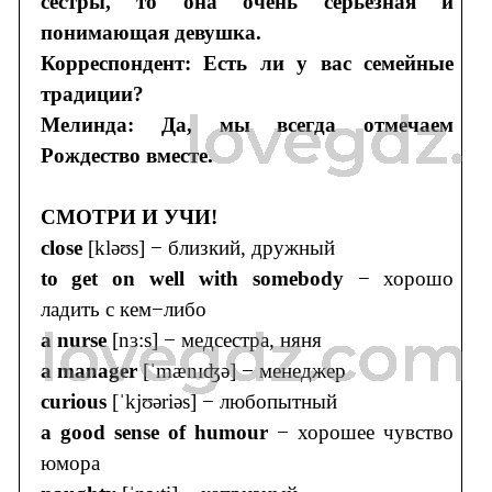
сестры, то она очень серьезная и
понимающая девушка.
Корреспондент: Есть ли у вас семейные
традиции?
Мелинда: Да, мы всегда отмечаем
Рождество вместе.
СМОТРИ И УЧИ!
close
[kləʊs] − близкий, дружный
to get on well with somebody
− хорошо
ладить с кем−либо
a nurse
[nɜ:s] − медсестра, няня
a manager
[ˈmænɪʤə] − менеджер
curious
[ˈkjʊəriəs] − любопытный
a good sense of humour
− хорошее чувство
юмора