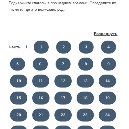
Подчеркните глаголы в прошедшем времени. Определите их
число и, где это возможно, род.
Развернуть
Часть 1
1
2
3
4
5
6
7
8
9
10
11
12
13
14
15
16
17
18
19
20
21
22
23
24