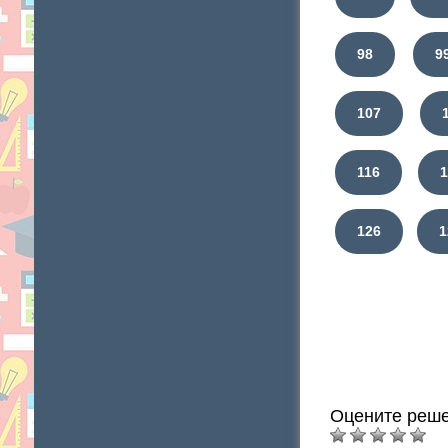
98
9
107
116
126
1
Оцените реше