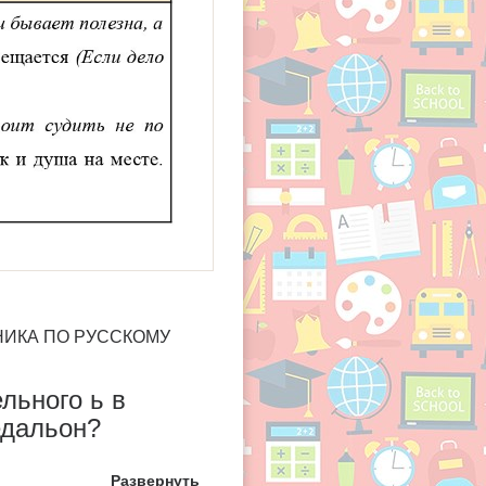
БНИКА ПО РУССКОМУ
льного ь в
едальон?
Развернуть