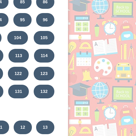
4
85
86
4
95
96
104
105
113
114
122
123
131
132
11
12
13