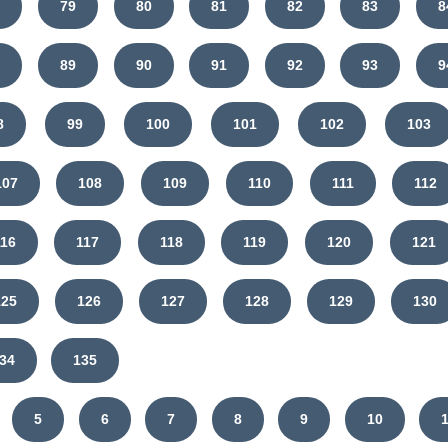
8
79
80
81
82
83
8
8
89
90
91
92
93
9
8
99
100
101
102
103
107
108
109
110
111
112
116
117
118
119
120
121
125
126
127
128
129
130
34
135
5
6
7
8
9
10