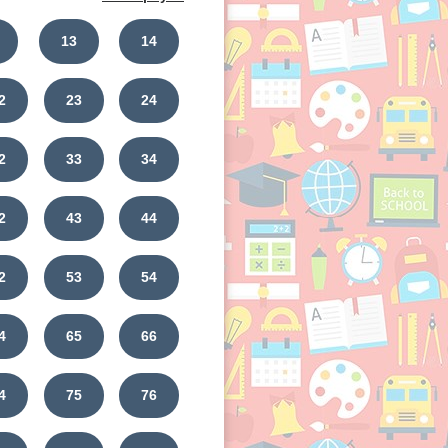
13
14
 С. Маршака.
2
23
24
иц.
2
33
34
2
43
44
2
53
54
4
65
66
4
75
76