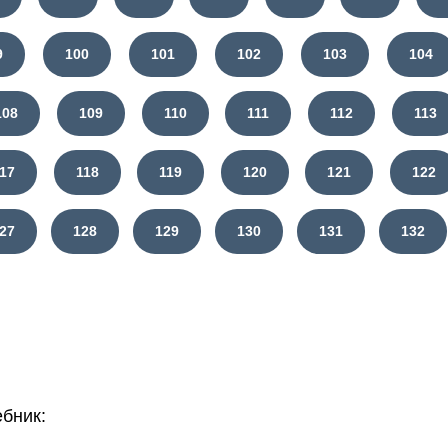
9
100
101
102
103
104
108
109
110
111
112
113
117
118
119
120
121
122
27
128
129
130
131
132
бник: