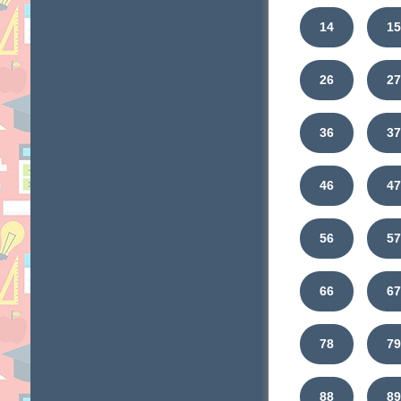
14
1
26
2
36
3
46
4
56
5
66
6
78
7
88
8