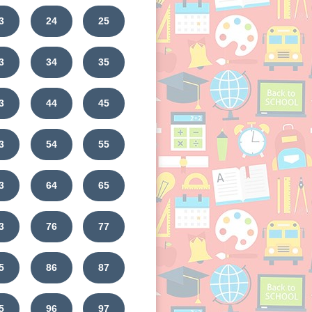
3
24
25
3
34
35
3
44
45
3
54
55
3
64
65
3
76
77
5
86
87
5
96
97