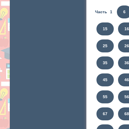
Составь и зап
Часть 1
6
"17. Запи
Подчеркни в с
15
1
"18. Проди
25
2
Обсудите смыс
Проверьте друг
35
3
45
4
55
5
67
6