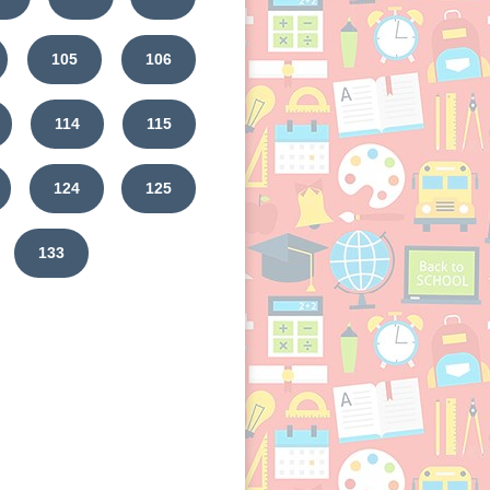
105
106
114
115
124
125
133