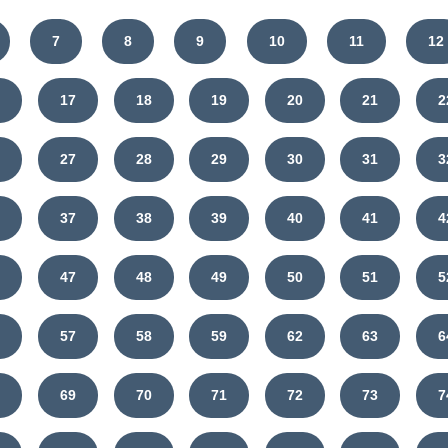
иши с каждым словом предложение."
7
8
9
10
11
12
ши по памяти отрывок из стихотворения
ловах известные тебе орфограммы."
6
17
18
19
20
21
2
ктуйте друг другу по одной паре послов
6
27
28
29
30
31
3
л каждой пословицы.
 у друга правильность записи."
6
37
38
39
40
41
4
6
47
48
49
50
51
5
6
57
58
59
62
63
6
8
69
70
71
72
73
7