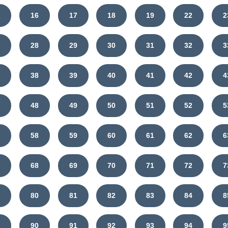
5
16
17
18
19
22
2
7
28
29
30
31
32
3
7
38
39
40
41
42
4
7
48
49
50
51
52
5
7
58
59
60
61
62
6
7
68
69
70
71
72
7
9
80
81
82
83
84
8
9
90
91
92
93
94
9