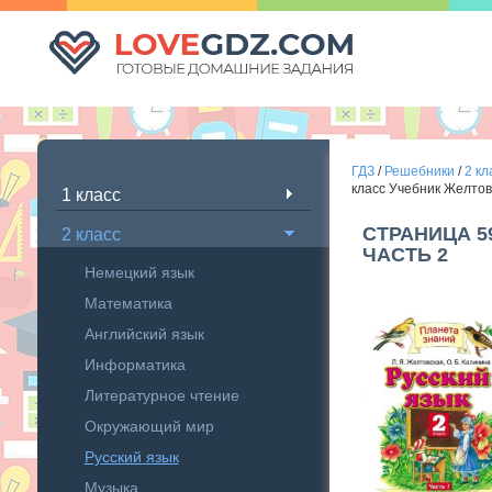
ГДЗ
/
Решебники
/
2 кл
класс Учебник Желтов
1 класс
СТРАНИЦА 5
2 класс
ЧАСТЬ 2
Немецкий язык
Математика
Английский язык
Информатика
Литературное чтение
Окружающий мир
Русский язык
Музыка