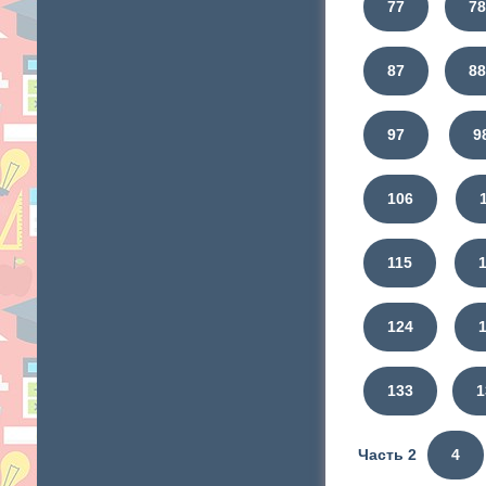
77
7
87
8
97
9
106
115
124
133
1
Часть 2
4