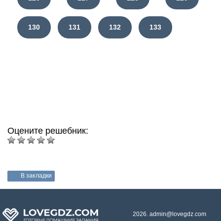
130
131
132
133
Оцените решебник:
В закладки
2026. admin@lovegdz.com