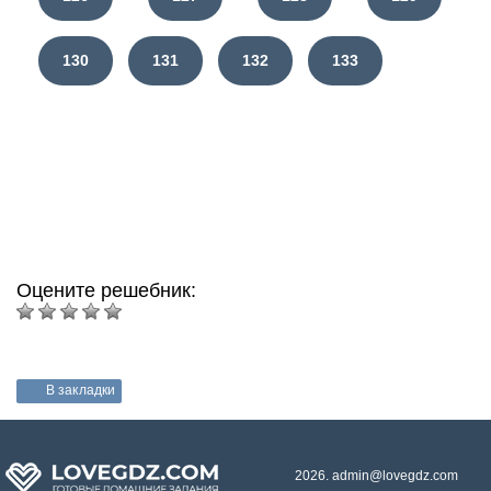
130
131
132
133
Оцените решебник:
В закладки
2026. admin@lovegdz.com