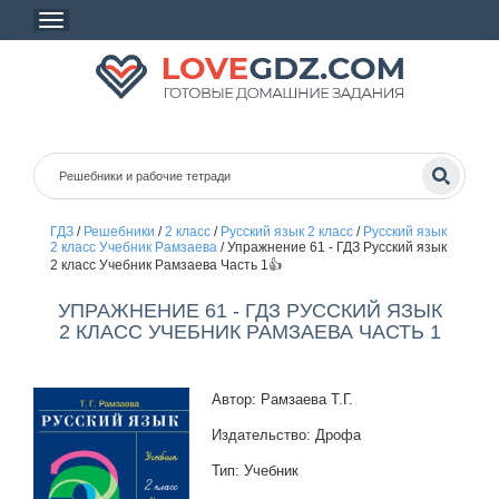
ГДЗ
/
Решебники
/
2 класс
/
Русский язык 2 класс
/
Русский язык
2 класс Учебник Рамзаева
/
Упражнение 61 - ГДЗ Русский язык
2 класс Учебник Рамзаева Часть 1👍
УПРАЖНЕНИЕ 61 - ГДЗ РУССКИЙ ЯЗЫК
2 КЛАСС УЧЕБНИК РАМЗАЕВА ЧАСТЬ 1
Автор: Рамзаева Т.Г.
Издательство: Дрофа
Тип: Учебник