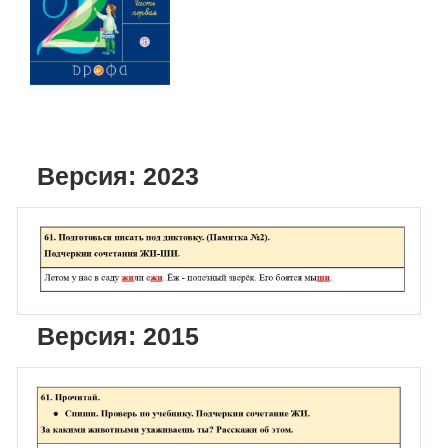
Версия: 2023
Версия: 2015