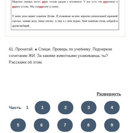
61. Прочитай. ● Спиши. Проверь по учебнику. Подчеркни
сочетание ЖИ. За какими животными ухаживаешь ты?
Расскажи об этом.
Развернуть
Часть 1
1
2
3
4
5
6
7
8
9