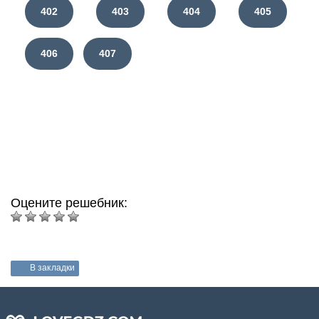
402
403
404
405
406
407
Оцените решебник:
В закладки