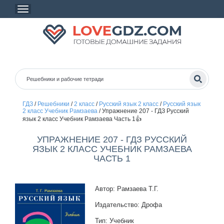
ГДЗ
/
Решебники
/
2 класс
/
Русский язык 2 класс
/
Русский язык
2 класс Учебник Рамзаева
/
Упражнение 207 - ГДЗ Русский
язык 2 класс Учебник Рамзаева Часть 1👍
УПРАЖНЕНИЕ 207 - ГДЗ РУССКИЙ
ЯЗЫК 2 КЛАСС УЧЕБНИК РАМЗАЕВА
ЧАСТЬ 1
Автор: Рамзаева Т.Г.
Издательство: Дрофа
Тип: Учебник