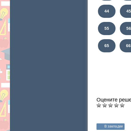
44
4
55
5
65
66
Оцените реше
В закладки