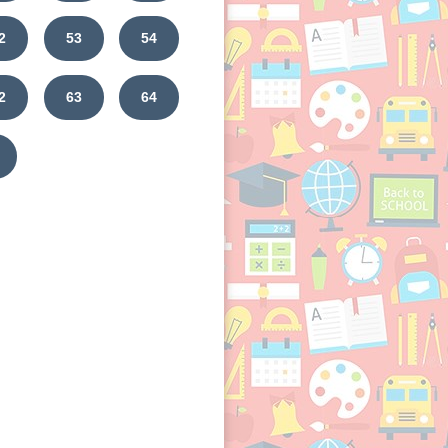
2
53
54
2
63
64