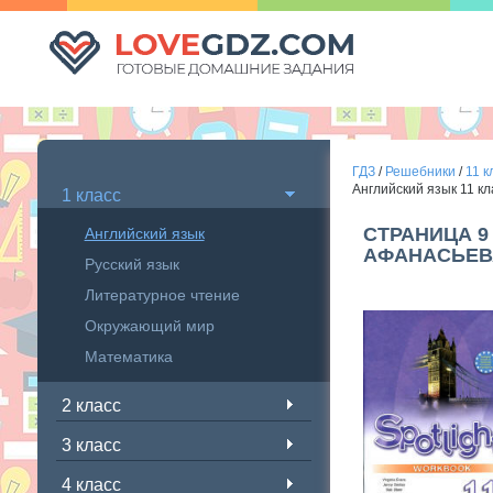
ГДЗ
/
Решебники
/
11 к
Английский язык 11 к
1 класс
СТРАНИЦА 9
Английский язык
АФАНАСЬЕВ
Русский язык
Литературное чтение
Окружающий мир
Математика
2 класс
3 класс
4 класс