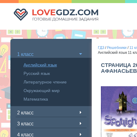
ГДЗ
/
Решебники
/
11 к
Английский язык 11 к
1 класс
СТРАНИЦА 2
Английский язык
АФАНАСЬЕВ
Русский язык
Литературное чтение
Окружающий мир
Математика
2 класс
3 класс
4 класс