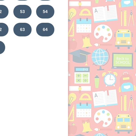
2
53
54
2
63
64