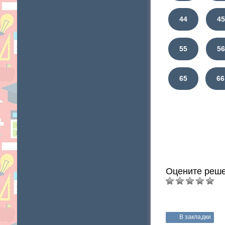
44
4
55
5
65
66
Оцените реше
В закладки