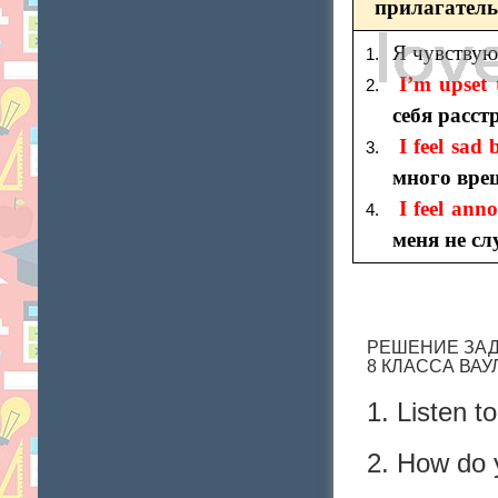
прилагател
Я чувствую
I’m upset 
себя расст
I feel sad
много вре
I feel ann
меня не с
РЕШЕНИЕ ЗАДА
8 КЛАССА ВА
1. Listen t
2. How do 