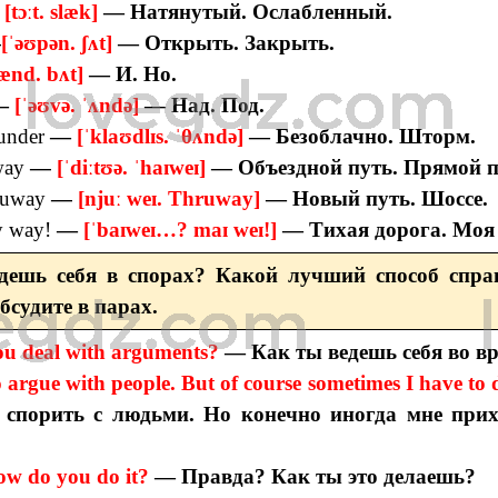
—
[tɔːt. slæk]
— Натянутый. Ослабленный.
—
[ˈəʊpən. ʃʌt]
— Открыть. Закрыть.
ænd. bʌt]
— И. Но.
—
[ˈəʊvə. ˈʌndə]
— Над. Под.
under
—
[ˈklaʊdlɪs. ˈθʌndə]
— Безоблачно. Шторм.
way
—
[ˈdiːtʊə. ˈhaɪweɪ]
— Объездной путь. Прямой п
ruway
—
[njuː weɪ. Thruway]
— Новый путь. Шоссе.
 way!
—
[ˈbaɪweɪ…? maɪ weɪ!]
— Тихая дорога. Моя 
дешь себя в спорах? Какой лучший способ спра
бсудите в парах.
u deal with arguments?
— Как ты ведешь себя во в
to argue with people. But of course sometimes I have to d
 спорить с людьми. Но конечно иногда мне прих
ow do you do it?
— Правда? Как ты это делаешь?