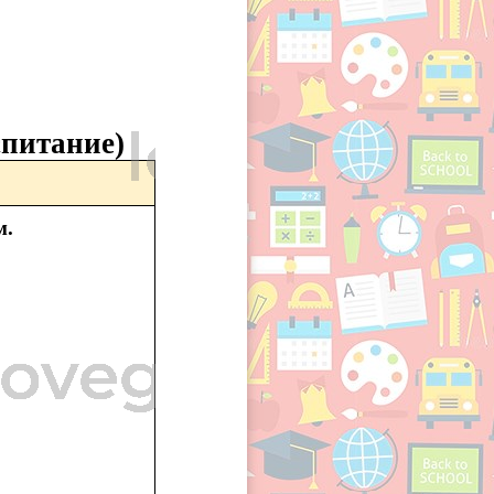
спитание)
м.