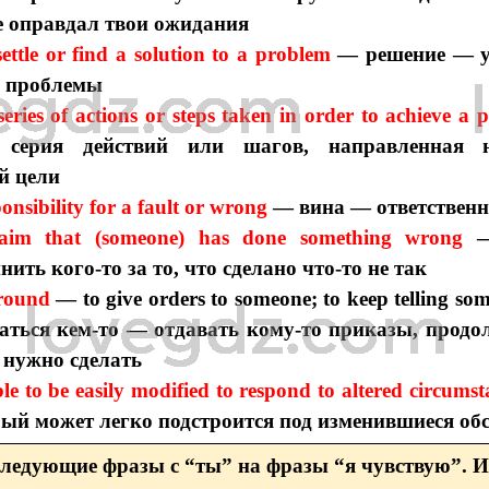
не оправдал твои ожидания
ettle or find a solution to a problem
— решение — у
е проблемы
eries of actions or steps taken in order to achieve a 
 серия действий или шагов, направленная н
й цели
nsibility for a fault or wrong
— вина — ответственн
laim that (someone) has done something wrong
нить кого-то за то, что сделано что-то не так
round
— to give orders to someone; to keep telling so
ться кем-то — отдавать кому-то приказы, продо
 нужно сделать
le to be easily modified to respond to altered circumst
рый может легко подстроится под изменившиеся об
следующие фразы с “ты” на фразы “я чувствую”. 