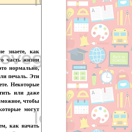
е знаете, как
то часть жизни
это нормально,
или печаль. Эти
ете. Некоторые
стить или даже
озможное, чтобы
которые могут
ем, как начать