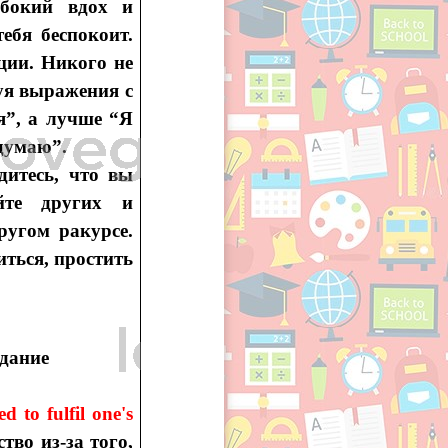
убокий вдох и
ебя беспокоит.
ции. Никого не
зуя выражения с
я”, а лучше “Я
 думаю”.
дитесь, что вы
айте других и
ругом ракурсе.
ться, простить
дание
 to fulfil one's
во из-за того,