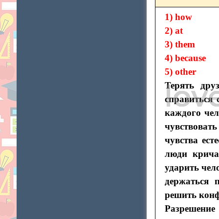
1) how
2) at
3) them
4) because
5) other
Терять дру
справиться
каждого чел
чувствовать
чувства ест
люди крича
ударить чел
держаться 
решить кон
Разрешение