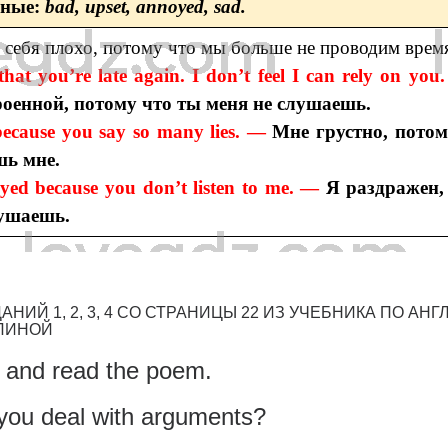
ьные:
bad, upset, annoyed, sad.
 себя плохо, потому что мы больше не проводим время
that you’re late again. I don’t feel I can rely on yo
роенной, потому что ты меня не слушаешь.
 because you say so many lies. —
Мне грустно, потом
шь мне.
oyed because you don’t listen to me. —
Я раздражен,
лушаешь.
НИЙ 1, 2, 3, 4 СО СТРАНИЦЫ 22 ИЗ УЧЕБНИКА ПО АН
УЛИНОЙ
o and read the poem.
you deal with arguments?