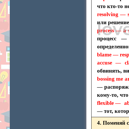
что кто-то 
resolving — s
или решени
process — a s
процесс —
определенно
blame — respo
accuse — c
обвинять, ви
bossing me a
— распоряжа
кому-то, что
flexible — ab
— тот, кото
4. Поменяй 