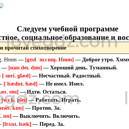
Следуем учебной программе
стное, социальное образование и во
и прочитай стихотворение
ng. Hmm
—
[gʊd ˈmɔːnɪŋ. Hmm]
— Доброе утро. Хмм
m
—
[naɪs deɪ. dɪm]
— Хороший день. Туманный.
—
[ˈsɒri. glæd]
— Несчастный. Радостный.
—
[ˈhædnt. hæd]
— Не имел. Имел.
gəʊ. steɪ]
— Идти. Остаться.
—
[wɜːk. pleɪ]
— Работать. Играть.
prəʊ. kɒn]
— Против. За.
. ɒn]
— Выключить. Включить.
—
[frʌnt. bæk]
— Перед. За.