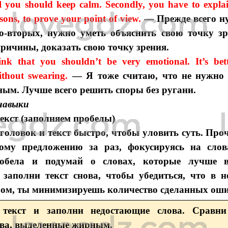
ll you should keep calm. Secondly, you have to expla
sons, to prove your point of view.
— Прежде всего ну
о-вторых, нужно уметь объяснить свою точку зр
ричины, доказать свою точку зрения.
ink that you shouldn’t be very emotional. It’s bet
ithout swearing.
— Я тоже считаю, что не нужно
ым. Лучше всего решить споры без ругани.
навыки
екст (заполняем пробелы)
головок и текст быстро, чтобы уловить суть. Про
ному предложению за раз, фокусируясь на слов
обела и подумай о словах, которые лучше вс
заполни текст снова, чтобы убедиться, что в н
ом, ты минимизируешь количество сделанных оши
 текст и заполни недостающие слова. Сравни
ва, выделенные жирным.