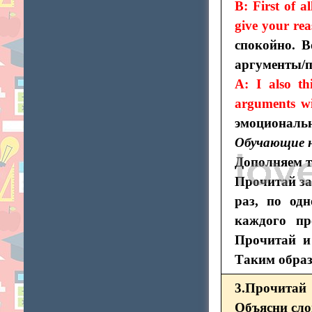
B: First of a
give your rea
спокойно. В
аргументы/п
A: I also th
arguments w
эмоциональн
Обучающие 
Дополняем т
Прочитай за
раз, по од
каждого пр
Прочитай и 
Таким образ
3.Прочитай
Объясни сло