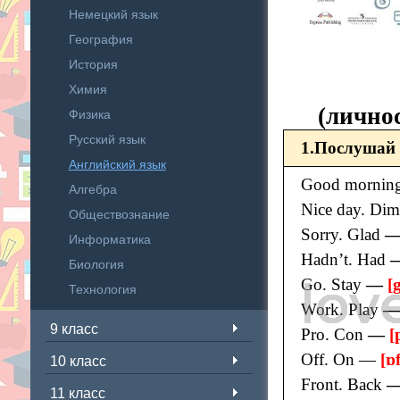
Немецкий язык
География
История
Химия
(лично
Физика
Русский язык
1.Послушай 
Английский язык
Good morni
Алгебра
Nice day. Di
Обществознание
Sorry. Glad
Информатика
Hadn’t. Had
Биология
Go. Stay
—
[
Технология
Work. Play
9 класс
Pro. Con
—
[
Off. On —
[ɒf
10 класс
Front. Back
11 класс