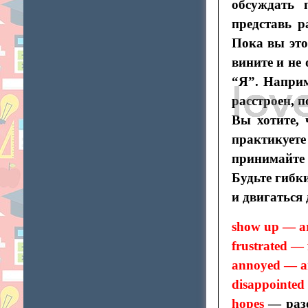
обсуждать 
представь р
Пока вы это
вините и не
“Я”. Наприм
расстроен, 
Вы хотите,
практикует
принимайте 
Будьте гибк
и двигаться
show up — ar
frustrated — f
annoyed — an
disappointed 
hopes
— раз