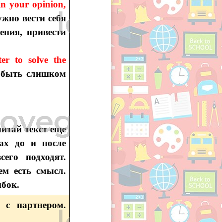
in your opinion,
жно вести себя
ения, привести
ter to solve the
 быть слишком
читай текст еще
ах до и после
его подходят.
ем есть смысл.
бок.
 с партнером.