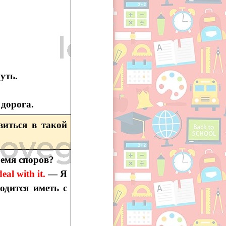
уть.
дорога.
виться в такой
ремя споров?
eal with it.
— Я
одится иметь с