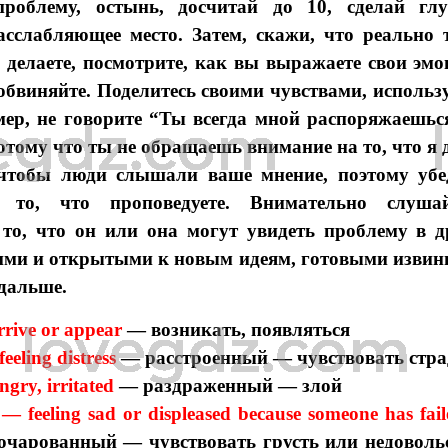
проблему, остынь, досчитай до 10, сделай гл
асслабляющее место. Затем, скажи, что реально т
 делаете, посмотрите, как вы выражаете свои эмо
 обвиняйте. Поделитесь своими чувствами, исполь
ер, не говорите “Ты всегда мной распоряжаешьс
потому что ты не обращаешь внимание на то, что я
 чтобы люди слышали ваше мнение, поэтому убе
е то, что проповедуете. Внимательно слуш
то, что он или она могут увидеть проблему в д
ими и открытыми к новым идеям, готовыми извини
 дальше.
rive or appear
— возникать, появляться
eeling distress
— расстроенный — чувствовать стра
gry, irritated
— раздраженный — злой
— feeling sad or displeased because someone has failed
очарованный — чувствовать грусть или недовольст