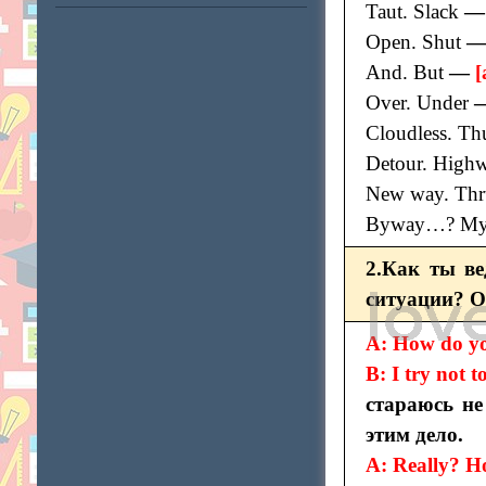
Taut. Slack
Open. Shut
And. But
—
[
Over. Under
Cloudless. Th
Detour. High
New way. Th
Byway…? My
2.Как ты ве
ситуации? О
A: How do yo
B: I try not 
стараюсь не
этим дело.
A: Really? H