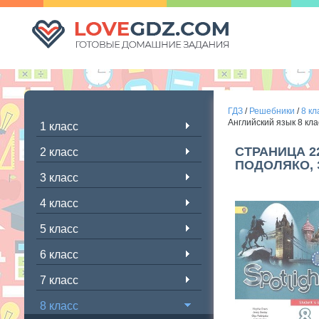
ГДЗ
/
Решебники
/
8 кл
Английский язык 8 кла
1 класс
СТРАНИЦА 2
2 класс
ПОДОЛЯКО, 
3 класс
4 класс
5 класс
6 класс
7 класс
8 класс