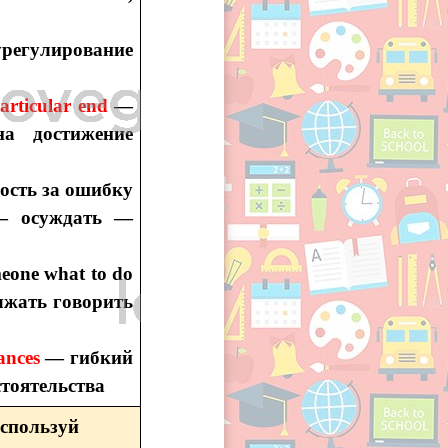
регулирование
particular end
—
а достижение
ость за ошибку
— осуждать —
meone what to do
лжать говорить
ances
— гибкий
стоятельства
Используй