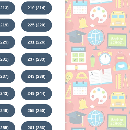
(213)
219 (214)
(219)
225 (220)
(225)
231 (226)
(231)
237 (233)
(237)
243 (238)
(243)
249 (244)
(249)
255 (250)
(255)
261 (256)