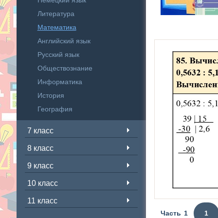
Немецкий язык
Литература
Математика
Английский язык
Русский язык
Обществознание
Информатика
История
География
7 класс
8 класс
9 класс
10 класс
11 класс
Часть 1
1