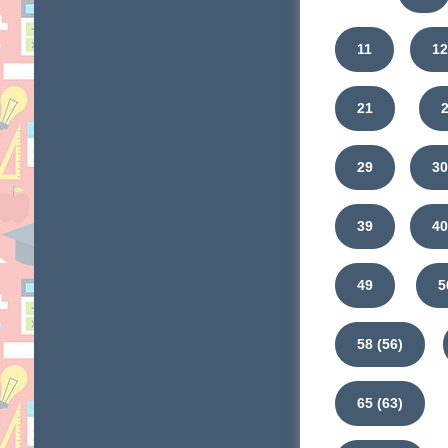
11
12
21
29
3
39
4
49
5
58 (56)
65 (63)