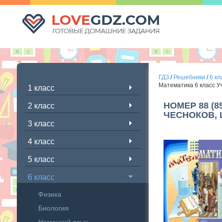
ГДЗ
/
Решебники
/
6 кл
Математика 6 класс У
1 класс
НОМЕР 88 (8
2 класс
ЧЕСНОКОВ, 
3 класс
4 класс
5 класс
6 класс
Физика
Биология