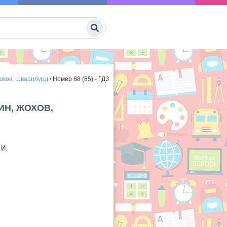
ноков, Шварцбурд
/
Номер 88 (85) - ГДЗ
ИН, ЖОХОВ,
.И.