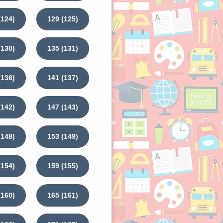
(124)
129 (125)
(130)
135 (131)
(136)
141 (137)
(142)
147 (143)
(148)
153 (149)
(154)
159 (155)
(160)
165 (161)