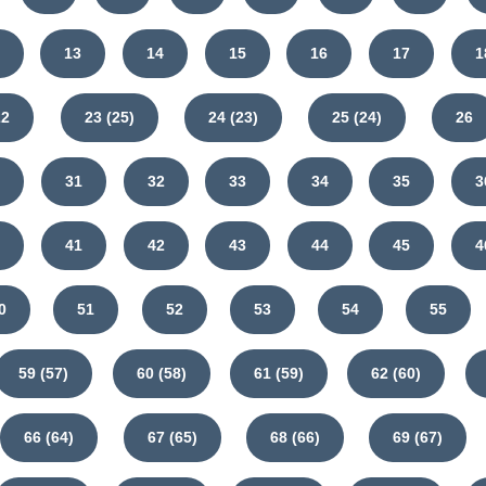
13
14
15
16
17
1
22
23 (25)
24 (23)
25 (24)
26
0
31
32
33
34
35
3
0
41
42
43
44
45
4
0
51
52
53
54
55
59 (57)
60 (58)
61 (59)
62 (60)
66 (64)
67 (65)
68 (66)
69 (67)