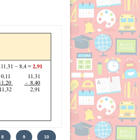
8
9
10