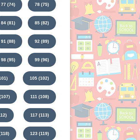
77 (74)
78 (75)
84 (81)
85 (82)
91 (88)
92 (89)
98 (95)
99 (96)
101)
105 (102)
(107)
111 (108)
112)
117 (113)
(118)
123 (119)