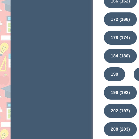
166 (162)
172 (168)
178 (174)
184 (180)
190
196 (192)
202 (197)
208 (203)