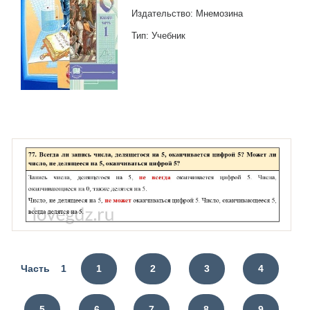
Издательство: Мнемозина
Тип: Учебник
Часть 1
1
2
3
4
5
6
7
8
9