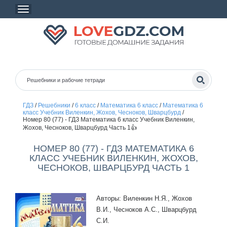
ГДЗ
/
Решебники
/
6 класс
/
Математика 6 класс
/
Математика 6
класс Учебник Виленкин, Жохов, Чесноков, Шварцбурд
/
Номер 80 (77) - ГДЗ Математика 6 класс Учебник Виленкин,
Жохов, Чесноков, Шварцбурд Часть 1👍
НОМЕР 80 (77) - ГДЗ МАТЕМАТИКА 6
КЛАСС УЧЕБНИК ВИЛЕНКИН, ЖОХОВ,
ЧЕСНОКОВ, ШВАРЦБУРД ЧАСТЬ 1
Авторы: Виленкин Н.Я., Жохов
В.И., Чесноков А.С., Шварцбурд
С.И.