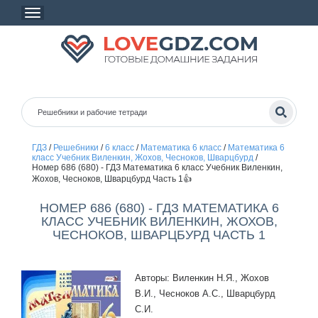
ГДЗ
/
Решебники
/
6 класс
/
Математика 6 класс
/
Математика 6
класс Учебник Виленкин, Жохов, Чесноков, Шварцбурд
/
Номер 686 (680) - ГДЗ Математика 6 класс Учебник Виленкин,
Жохов, Чесноков, Шварцбурд Часть 1👍
НОМЕР 686 (680) - ГДЗ МАТЕМАТИКА 6
КЛАСС УЧЕБНИК ВИЛЕНКИН, ЖОХОВ,
ЧЕСНОКОВ, ШВАРЦБУРД ЧАСТЬ 1
Авторы: Виленкин Н.Я., Жохов
В.И., Чесноков А.С., Шварцбурд
С.И.