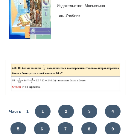
Издательство: Мнемозина
Тип: Учебник
Часть 1
1
2
3
4
5
6
7
8
9