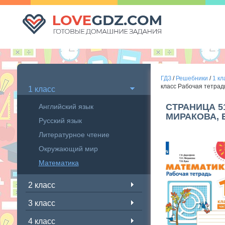
ГДЗ
/
Решебники
/
1 кл
класс Рабочая тетрад
1 класс
СТРАНИЦА 5
Английский язык
МИРАКОВА, 
Русский язык
Литературное чтение
Окружающий мир
Математика
2 класс
3 класс
4 класс