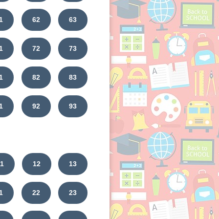
1
62
63
1
72
73
1
82
83
1
92
93
11
12
13
1
22
23