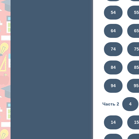
54
5
64
6
74
7
84
8
94
95
Часть 2
4
14
1