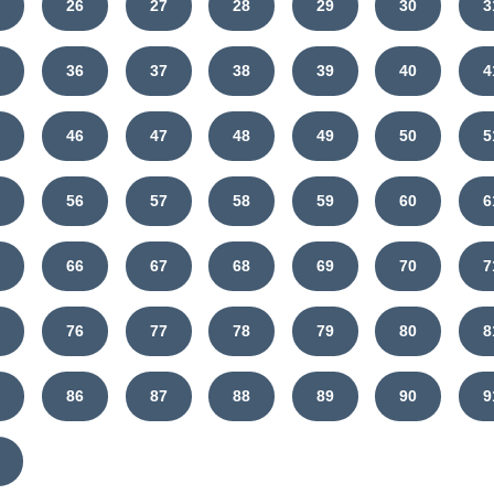
5
26
27
28
29
30
3
5
36
37
38
39
40
4
5
46
47
48
49
50
5
5
56
57
58
59
60
6
5
66
67
68
69
70
7
5
76
77
78
79
80
8
5
86
87
88
89
90
9