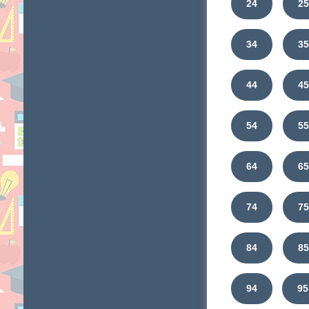
24
2
34
3
44
4
54
5
64
6
74
7
84
8
94
95