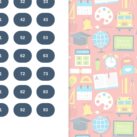
1
32
33
1
42
43
1
52
53
1
62
63
1
72
73
1
82
83
1
92
93