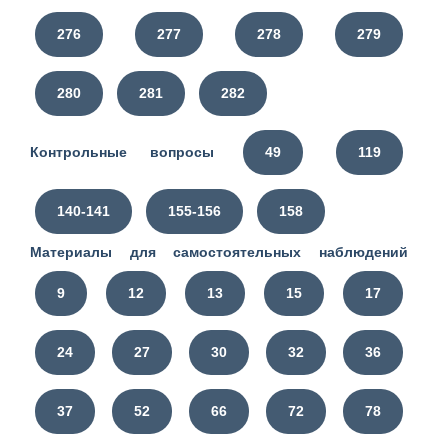
276
277
278
279
280
281
282
Контрольные вопросы
49
119
140-141
155-156
158
Материалы для самостоятельных наблюдений
9
12
13
15
17
24
27
30
32
36
37
52
66
72
78