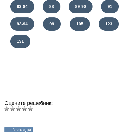
83-84
88
89-90
91
93-94
99
105
123
131
Оцените решебник:
В закладки