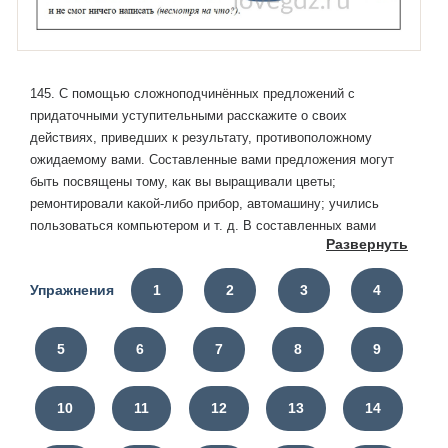
145. С помощью сложноподчинённых предложений с
придаточными уступительными расскажите о своих
действиях, приведших к результату, противоположному
ожидаемому вами. Составленные вами предложения могут
быть посвящены тому, как вы выращивали цветы;
ремонтировали какой-либо прибор, автомашину; учились
пользоваться компьютером и т. д. В составленных вами
Развернуть
предложениях поставьте вопрос от главного предложения к
придаточному. Заключите в овал союзы или союзные слова.
Упражнения
1
2
3
4
Союзные слова подчеркните как члены предложения.
5
6
7
8
9
10
11
12
13
14