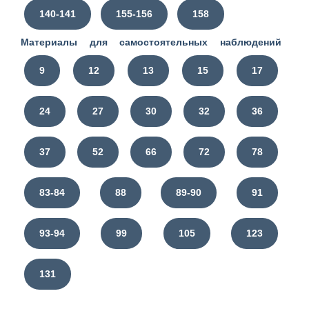
140-141
155-156
158
Материалы для самостоятельных наблюдений
9
12
13
15
17
24
27
30
32
36
37
52
66
72
78
83-84
88
89-90
91
93-94
99
105
123
131