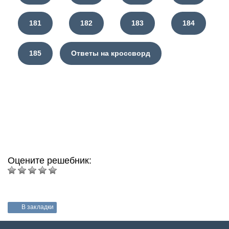
181
182
183
184
185
Ответы на кроссворд
Оцените решебник:
В закладки