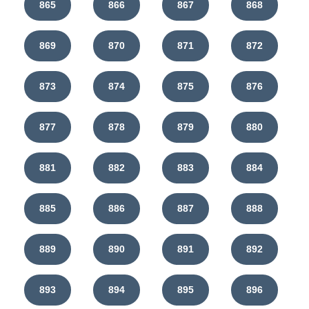
865
866
867
868
869
870
871
872
873
874
875
876
877
878
879
880
881
882
883
884
885
886
887
888
889
890
891
892
893
894
895
896