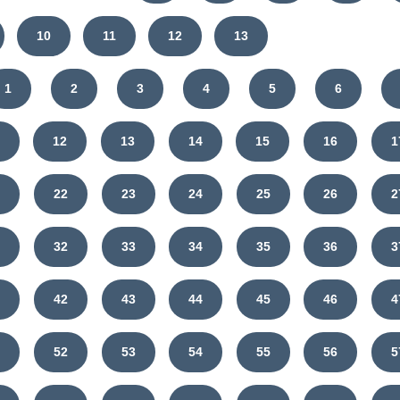
10
11
12
13
1
2
3
4
5
6
12
13
14
15
16
1
1
22
23
24
25
26
2
1
32
33
34
35
36
3
1
42
43
44
45
46
4
1
52
53
54
55
56
5