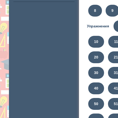
8
9
Упражнения
10
11
20
2
30
3
40
4
50
5