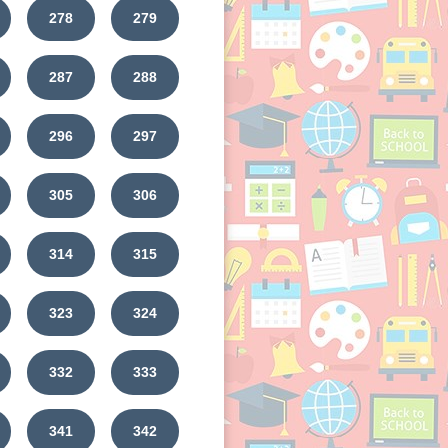
278
279
287
288
296
297
305
306
314
315
323
324
332
333
341
342