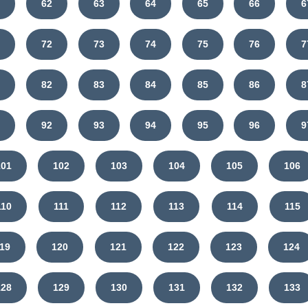
1
62
63
64
65
66
6
1
72
73
74
75
76
7
1
82
83
84
85
86
8
1
92
93
94
95
96
9
101
102
103
104
105
106
110
111
112
113
114
115
19
120
121
122
123
124
128
129
130
131
132
133