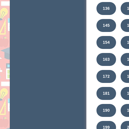
136
145
154
163
172
181
190
199