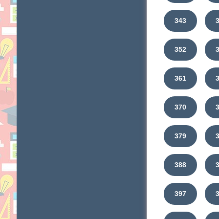
343
352
361
370
379
388
397