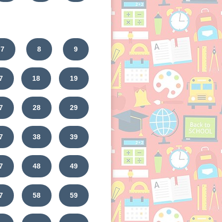
7
8
9
7
18
19
7
28
29
7
38
39
7
48
49
7
58
59