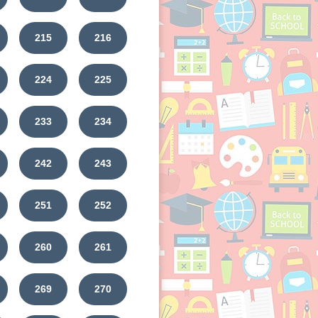
215
216
224
225
233
234
242
243
251
252
260
261
269
270