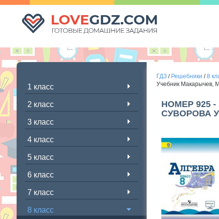
ГДЗ
/
Решебники
/
8 кл
Учебник Макарычев, 
1 класс
НОМЕР 925 
2 класс
СУВОРОВА 
3 класс
4 класс
5 класс
6 класс
7 класс
8 класс