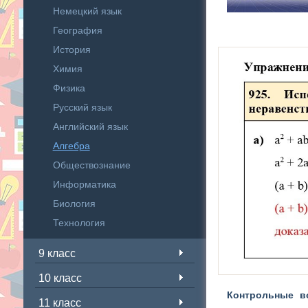
Немецкий язык
География
История
Химия
Физика
Русский язык
Английский язык
Алгебра
Обществознание
Информатика
Биология
Технология
9 класс
10 класс
Контрольные в
11 класс