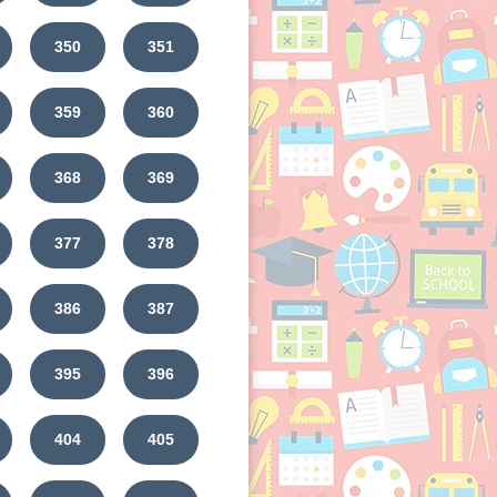
350
351
359
360
368
369
377
378
386
387
395
396
404
405