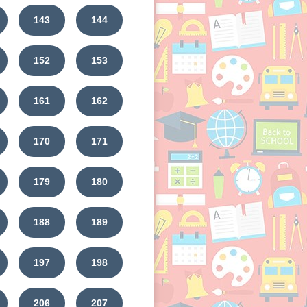
143
144
152
153
161
162
170
171
179
180
188
189
197
198
206
207