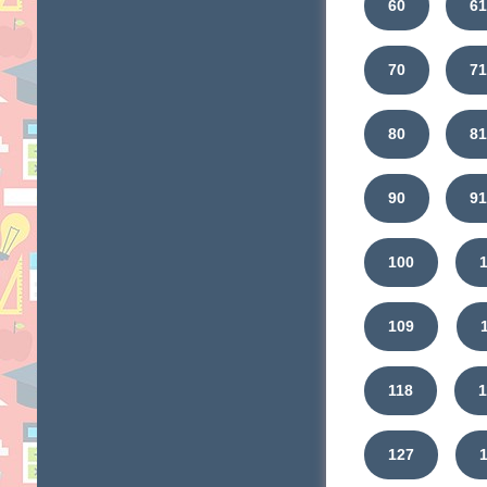
60
6
70
7
80
8
90
9
100
109
118
1
127