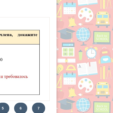
5
6
7