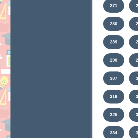
271
280
289
298
307
316
325
334