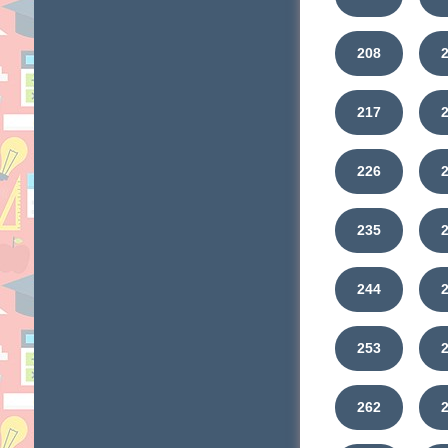
208
217
226
235
244
253
262