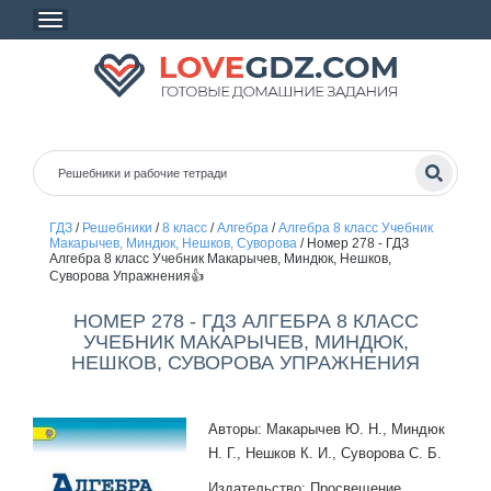
ГДЗ
/
Решебники
/
8 класс
/
Алгебра
/
Алгебра 8 класс Учебник
Макарычев, Миндюк, Нешков, Суворова
/
Номер 278 - ГДЗ
Алгебра 8 класс Учебник Макарычев, Миндюк, Нешков,
Суворова Упражнения👍
НОМЕР 278 - ГДЗ АЛГЕБРА 8 КЛАСС
УЧЕБНИК МАКАРЫЧЕВ, МИНДЮК,
НЕШКОВ, СУВОРОВА УПРАЖНЕНИЯ
Авторы: Макарычев Ю. Н., Миндюк
Н. Г., Нешков К. И., Суворова С. Б.
Издательство: Просвещение