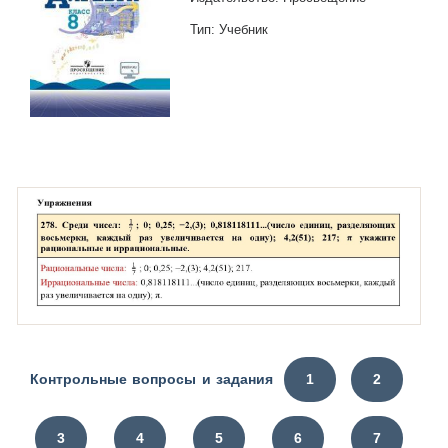
Тип: Учебник
Контрольные вопросы и задания
1
2
3
4
5
6
7