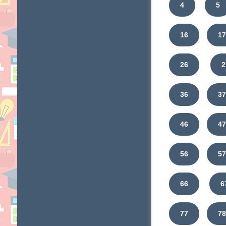
4
5
16
1
26
2
36
3
46
4
56
5
66
6
77
7