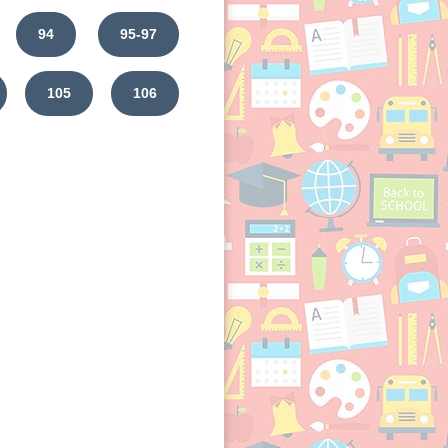
94
95-97
105
106