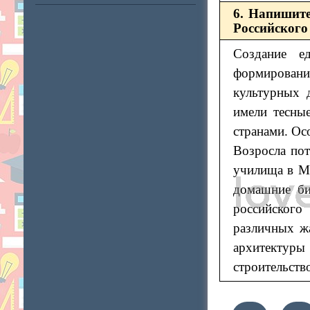
6. Напишите
Российского 
Создание е
формирован
культурных 
имели тесные
странами. Ос
Возросла по
училища в Мо
домашние би
российского
различных ж
архитектур
строительство