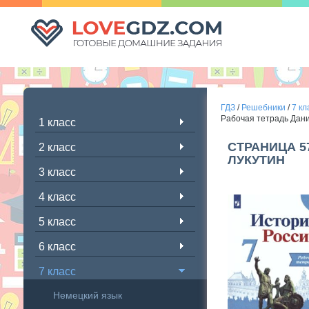
ГДЗ
/
Решебники
/
7 кл
Рабочая тетрадь Дани
1 класс
СТРАНИЦА 5
2 класс
ЛУКУТИН
3 класс
4 класс
5 класс
6 класс
7 класс
Немецкий язык