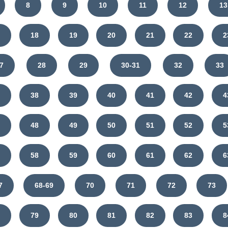
8
9
10
11
12
13
7
18
19
20
21
22
2
7
28
29
30-31
32
33
7
38
39
40
41
42
4
7
48
49
50
51
52
5
7
58
59
60
61
62
6
7
68-69
70
71
72
73
8
79
80
81
82
83
8