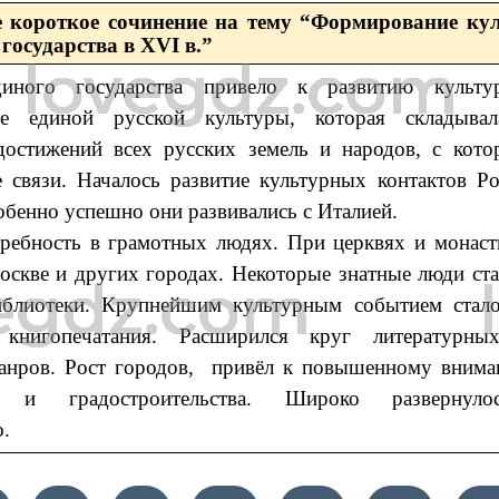
 короткое сочинение на тему “Формирование ку
государства в XVI в.”
диного государства привело к развитию культу
ие единой русской культуры, которая складыва
достижений всех русских земель и народов, с кот
 связи. Началось развитие культурных контактов Р
обенно успешно они развивались с Италией.
требность в грамотных людях. При церквях и монас
скве и других городах. Некоторые знатные люди ст
блиотеки. Крупнейшим культурным событием стало
 книгопечатания. Расширился круг литературны
анров. Рост городов, привёл к повышенному внима
ы и градостроительства. Широко развернуло
.