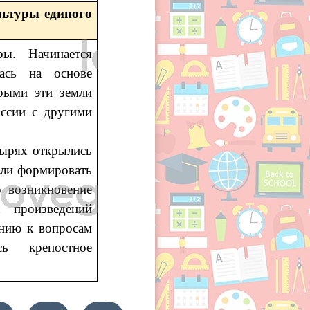
льтуры единого
ры. Начинается
лась на основе
орыми эти земли
оссии с другими
тырях открылись
али формировать
 возникновение
х произведений
нию к вопросам
сь крепостное