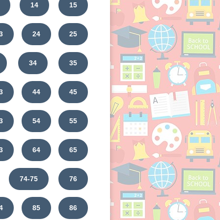
14
15
3
24
25
34
35
3
44
45
3
54
55
3
64
65
74-75
76
4
85
86