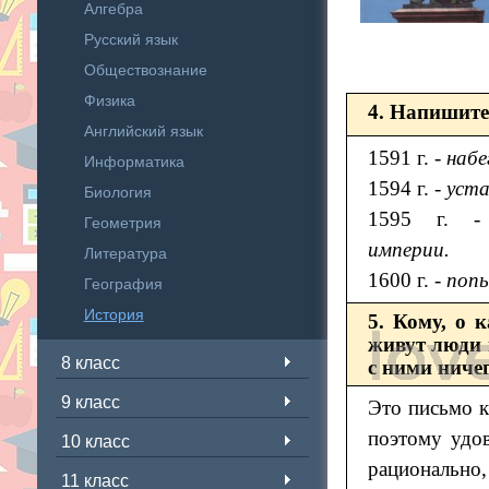
Алгебра
Русский язык
Обществознание
Физика
4. Напишите
Английский язык
1591 г. -
набе
Информатика
1594 г. -
уста
Биология
1595 г. 
Геометрия
империи.
Литература
1600 г. -
попы
География
История
5. Кому, о 
живут люди 
8 класс
с ними ниче
9 класс
Это письмо 
поэтому удо
10 класс
рационально, 
11 класс