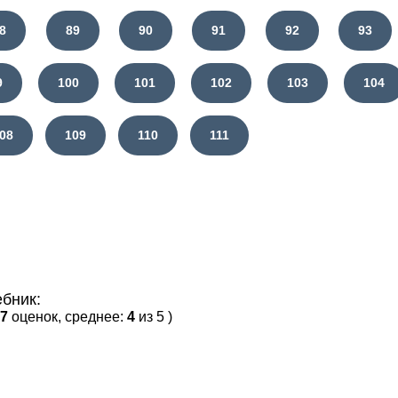
8
89
90
91
92
93
9
100
101
102
103
104
08
109
110
111
бник:
7
оценок, среднее:
4
из 5 )