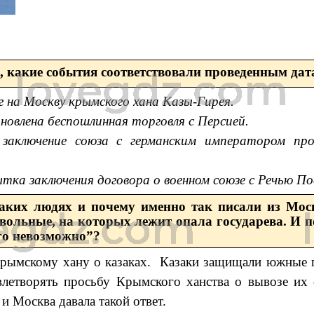
, какие события соответствовали проведенным дат
г на Москву крымского хана Казы-Гирея.
новлена беспошлинная торговля с Персией.
-
заключение союза с германским императором пр
тка заключения договора о военном союзе с Речью П
каких людях и почему именно так писали из Мо
вольные, на которых лежит опала государева. И п
го невозможно”?
крымскому хану о казаках. Казаки защищали южные 
влетворять просьбу Крымского ханства о вывозе их
и Москва давала такой ответ.