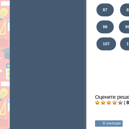
87
8
98
9
107
1
Оцените реше
(
8
В закладки