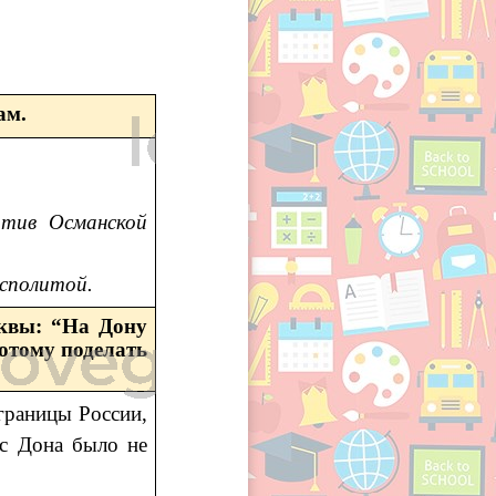
ам.
отив Османской
осполитой.
сквы: “На Дону
отому поделать
границы России,
 с Дона было не