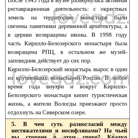
После 1945 года в музее развернулась активная
реставрационная деятельность: с окрестных
земель на территорию монастыря были
свезены памятники деревянной архитектуры, а
в церкви возвращены иконы. В 1998 году
часть Кирилло-Белозерского монастыря была
возвращена РПЦ, в остальном же музей-
заповедник действует до сих пор.
Кирилло-Белозерский монастырь вырос в один
из крупнейших монастырей России. В любое
время года внутри и вокруг Кирилло-
Белозерского монастыря кипит туристическая
жизнь, а жители Вологды приезжают просто
отдохнуть на Сиверском озере.
5. В чем суть разногласий между
нестяжателями и иосифлянами? На чьей
вы стороне в этом споре? Кратко