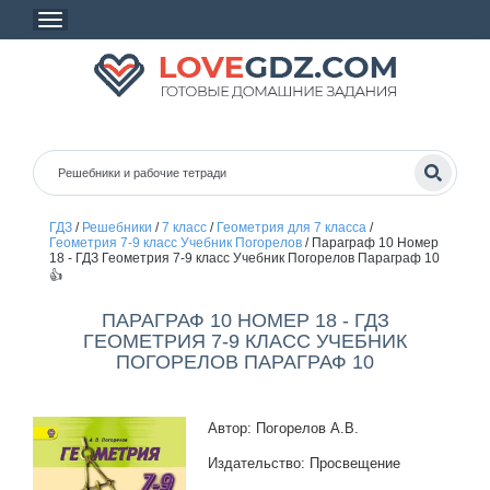
ГДЗ
/
Решебники
/
7 класс
/
Геометрия для 7 класса
/
Геометрия 7-9 класс Учебник Погорелов
/
Параграф 10 Номер
18 - ГДЗ Геометрия 7-9 класс Учебник Погорелов Параграф 10
👍
ПАРАГРАФ 10 НОМЕР 18 - ГДЗ
ГЕОМЕТРИЯ 7-9 КЛАСС УЧЕБНИК
ПОГОРЕЛОВ ПАРАГРАФ 10
Автор: Погорелов А.В.
Издательство: Просвещение