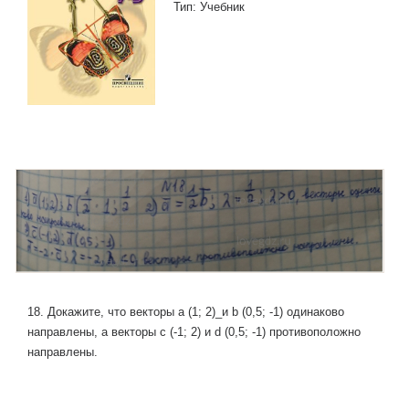
Тип: Учебник
18. Докажите, что векторы а (1; 2)_и b (0,5; -1) одинаково
направлены, а векторы с (-1; 2) и d (0,5; -1) противоположно
направлены.