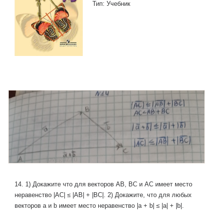
Тип: Учебник
14. 1) Докажите что для векторов АВ, ВС и АС имеет место
неравенство |AC| ≤ |AB| + |BC|. 2) Докажите, что для любых
векторов а и b имеет место неравенство |а + b| ≤ |а| + |b|.