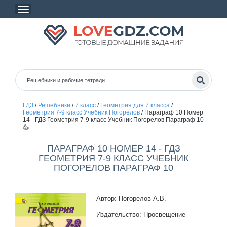
ГДЗ
/
Решебники
/
7 класс
/
Геометрия для 7 класса
/
Геометрия 7-9 класс Учебник Погорелов
/
Параграф 10 Номер
14 - ГДЗ Геометрия 7-9 класс Учебник Погорелов Параграф 10
👍
ПАРАГРАФ 10 НОМЕР 14 - ГДЗ
ГЕОМЕТРИЯ 7-9 КЛАСС УЧЕБНИК
ПОГОРЕЛОВ ПАРАГРАФ 10
Автор: Погорелов А.В.
Издательство: Просвещение