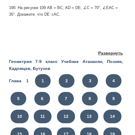
190. На рисунке 109 АВ = ВС, AD = DE, ∠C = 70°, ∠EAC =
35°. Докажите, что DE ॥AC.
Развернуть
Геометрия 7-9 класс Учебник Атанасян, Позняк,
Кадомцев, Бутузов
Глава 1
1
2
3
4
5
6
7
8
9
10
11
12
13
14
15
16
17
18
19