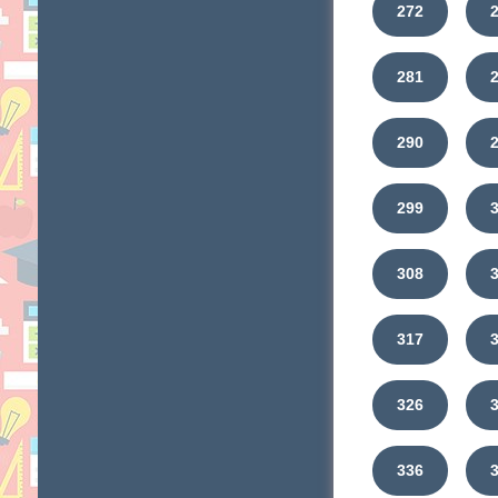
272
281
290
299
308
317
326
336