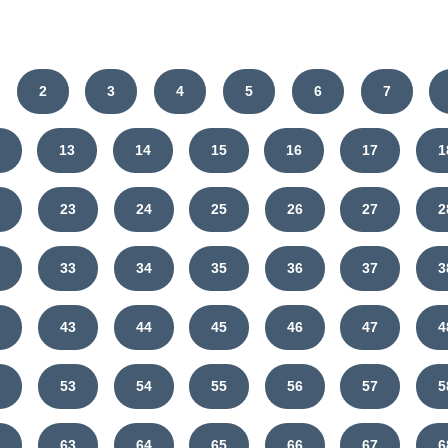
2
3
4
5
6
7
13
14
15
16
17
1
2
23
24
25
26
27
2
2
33
34
35
36
37
3
2
43
44
45
46
47
4
2
53
54
55
56
57
5
2
63
64
65
66
67
6