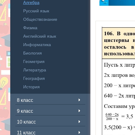
Алгебра
Русский язык
Обществознание
Физика
Английский язык
Информатика
Биология
Геометрия
Литература
География
История
8 класс
9 класс
10 класс
11 класс