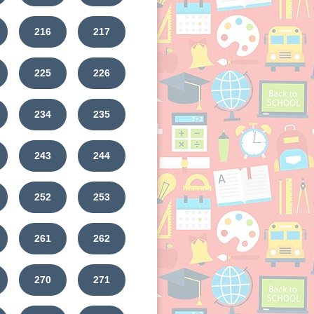
216
217
225
226
234
235
243
244
252
253
261
262
270
271