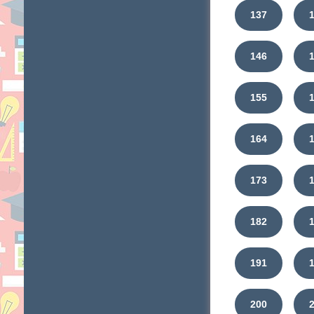
137
146
155
164
173
182
191
200