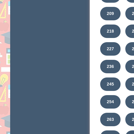
209
218
227
236
245
254
263