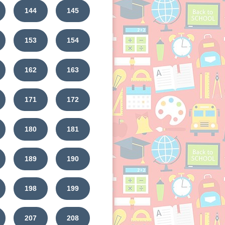
144
145
153
154
162
163
171
172
180
181
189
190
198
199
207
208