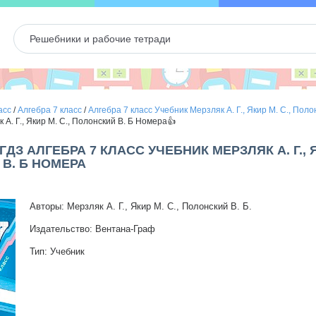
асс
/
Алгебра 7 класс
/
Алгебра 7 класс Учебник Мерзляк А. Г., Якир М. С., Полон
 А. Г., Якир М. С., Полонский В. Б Номера👍
 ГДЗ АЛГЕБРА 7 КЛАСС УЧЕБНИК МЕРЗЛЯК А. Г., Я
В. Б НОМЕРА
Авторы: Мерзляк А. Г., Якир М. С., Полонский В. Б.
Издательство: Вентана-Граф
Тип: Учебник