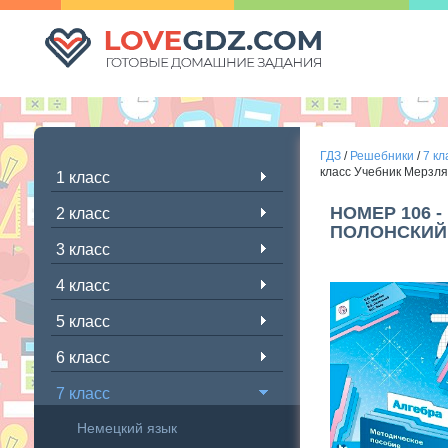
ГДЗ
/
Решебники
/
7 кл
класс Учебник Мерзляк
1 класс
НОМЕР 106 -
2 класс
ПОЛОНСКИЙ 
3 класс
4 класс
5 класс
6 класс
7 класс
Немецкий язык