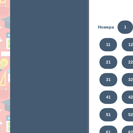
Номера
1
11
12
21
2
31
3
41
4
51
5
61
6