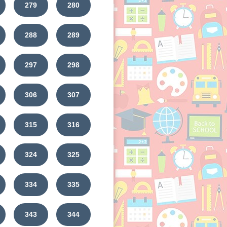
279
280
288
289
297
298
306
307
315
316
324
325
334
335
343
344