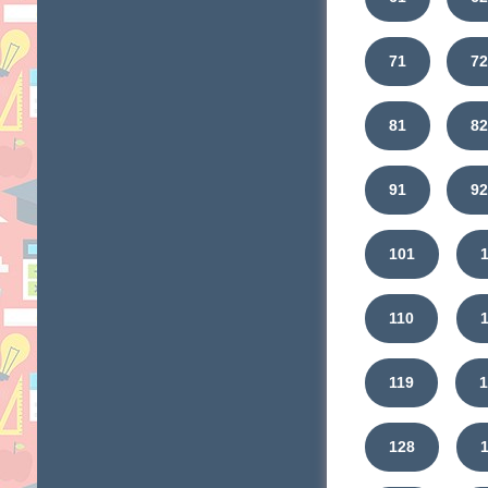
71
7
81
8
91
92
101
110
119
128