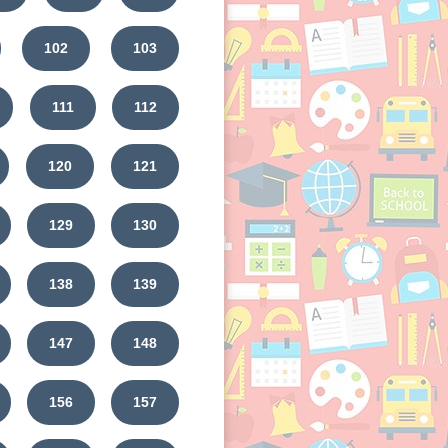
102
103
111
112
120
121
129
130
138
139
147
148
156
157