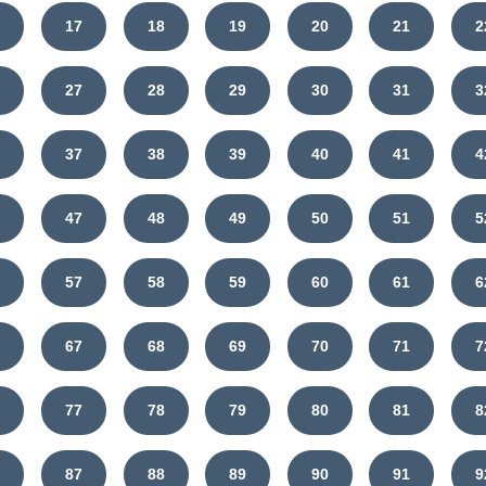
6
17
18
19
20
21
2
6
27
28
29
30
31
3
6
37
38
39
40
41
4
6
47
48
49
50
51
5
6
57
58
59
60
61
6
6
67
68
69
70
71
7
6
77
78
79
80
81
8
6
87
88
89
90
91
9