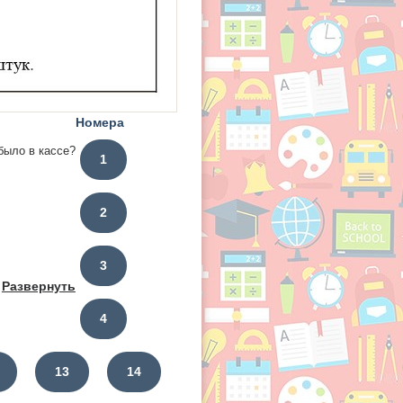
Номера
 было в кассе?
1
2
3
Развернуть
4
13
14