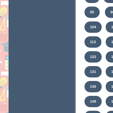
95
9
104
113
122
131
140
149