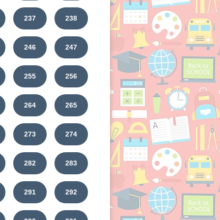
237
238
246
247
255
256
264
265
273
274
282
283
291
292