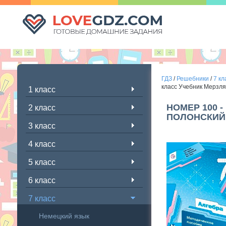
ГДЗ
/
Решебники
/
7 кл
класс Учебник Мерзляк
1 класс
НОМЕР 100 -
2 класс
ПОЛОНСКИЙ 
3 класс
4 класс
5 класс
6 класс
7 класс
Немецкий язык