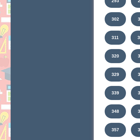
293
302
311
320
329
339
348
357