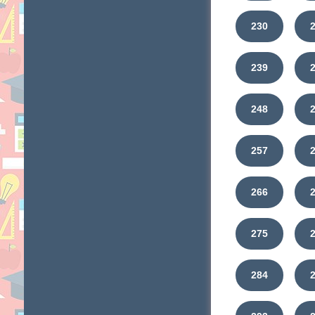
230
239
248
257
266
275
284