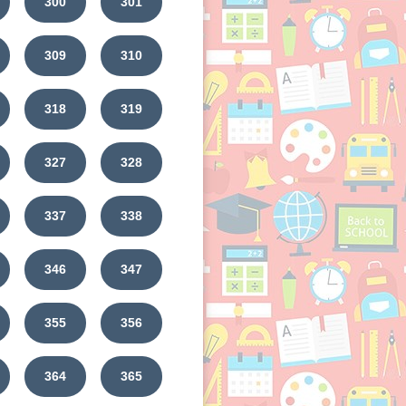
300
301
309
310
318
319
327
328
337
338
346
347
355
356
364
365