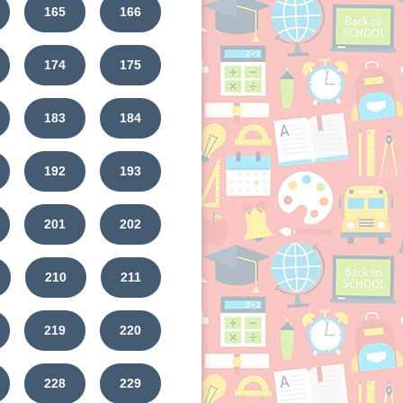
165
166
174
175
183
184
192
193
201
202
210
211
219
220
228
229