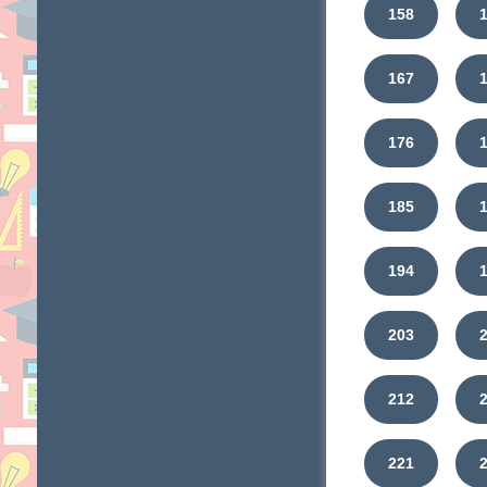
158
167
176
185
194
203
212
221