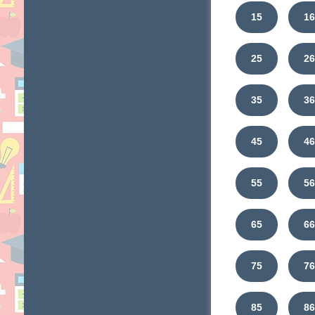
15
1
25
2
35
3
45
4
55
5
65
6
75
7
85
8