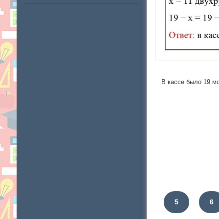
В кассе было 19 мо
5
6