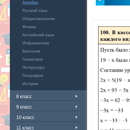
Алгебра
Русский язык
Обществознание
Физика
Английский язык
Информатика
Биология
Геометрия
Литература
География
История
8 класс
9 класс
10 класс
11 класс