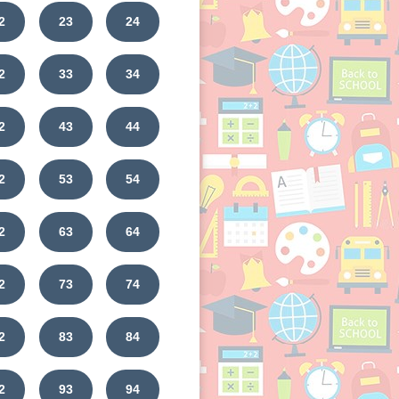
2
23
24
2
33
34
2
43
44
2
53
54
2
63
64
2
73
74
2
83
84
2
93
94