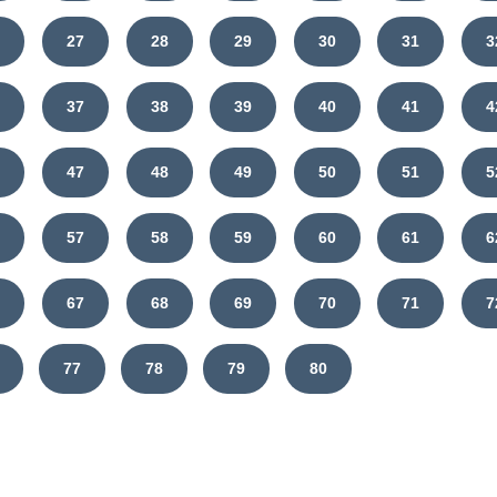
6
27
28
29
30
31
3
6
37
38
39
40
41
4
6
47
48
49
50
51
5
6
57
58
59
60
61
6
6
67
68
69
70
71
7
77
78
79
80