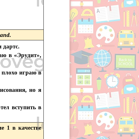
and.
 дартс.
аю в «Эрудит»,
 плохо играю в
исования, но я
тел вступить в
е 1 в качестве