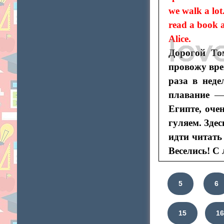
we walk a lot
read a book a
Alice.
Дорогой То
провожу вре
раза в неде
плавание
—
Египте, оче
гуляем. Зде
идти читать
Веселись! С
5
6
15
1