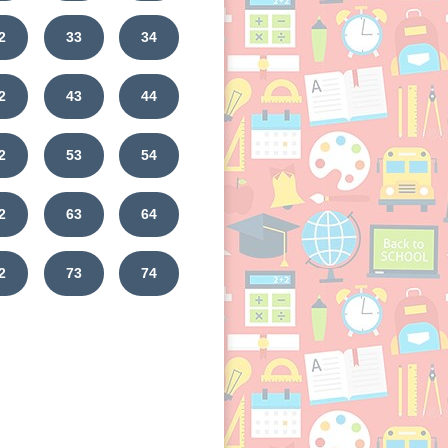
2
33
34
2
43
44
2
53
54
2
63
64
2
73
74