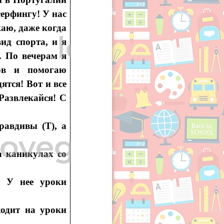
серфингу! У нас
каю, даже когда
ид спорта, и я
. По вечерам я
ов и помогаю
ятся! Вот и все
Развлекайся! С
равдивы (Т), а
 каникулах со
—
У нее уроки
одит на уроки