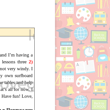
 and I’m having a
 lessons three
2)
not very windy. I
my own surfboard
he tables and help
t’s all for now. I
. Have fun! Love,
и в Португалии