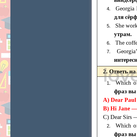
Georgia
для сёрф
She work
утрам.
The coffe
Georgia
интересн
2. Ответь на
Which of
фраз вы
A) Dear Pau
В) Hi Jane 
С) Dear Sirs
Which of
фраз вы