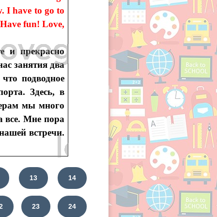
. I have to go to
 Have fun! Love,
е и прекрасно
нас занятия два
 что подводное
орта. Здесь, в
черам мы много
а все. Мне пора
нашей встречи.
13
14
2
23
24