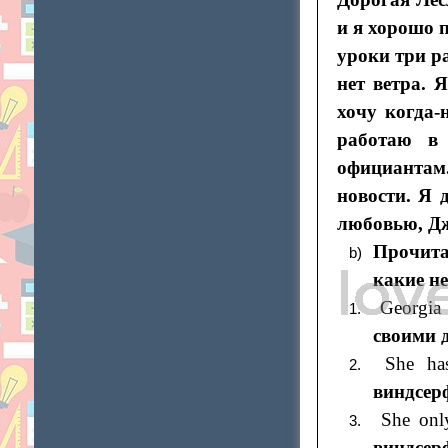
и я хорошо 
уроки три ра
нет ветра. 
хочу когда-
работаю в
официантам. 
новости. Я 
любовью, Д
Прочита
какие не
Georgia
своими 
She ha
виндсерф
She onl
виндсерф