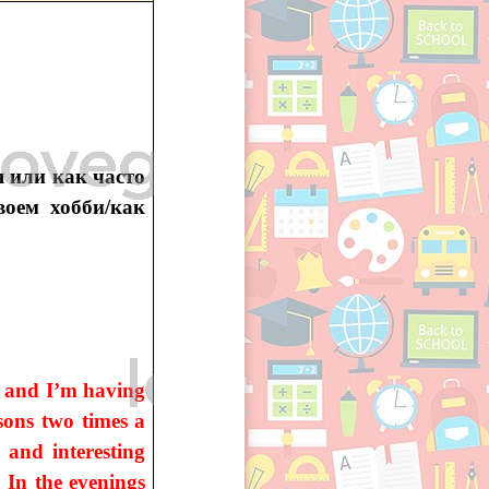
я или как часто
воем хобби/как
 and I’m having
sons two times a
 and interesting
. In the evenings