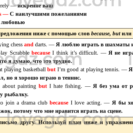
erely —
искренне ваш
es —
С наилучшими пожеланиями
 любовью
предложения ниже с помощью слов
because, but
или
aying chess
and
darts. —
Я люблю играть в шахматы и
play Scrabble
because
I think it’s difficult. —
Я не игр
то я думаю, что это трудно.
at playing basketball
but
I’m good at playing tennis. —
Я
л, но я хорошо играю в теннис.
 about painting
but
I hate fishing. —
Я без ума от р
у рыбалку.
 to join a drama club
because
I love acting. —
Я бы хо
ок, потому что мне нравится играть на сцене.
исьмо другу. Используй план ниже и упражнени