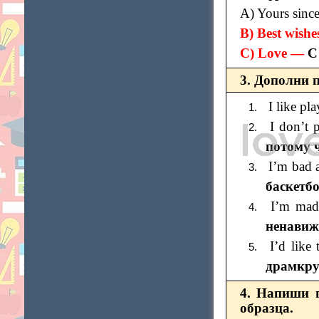
A) Yours sinc
В) Best wish
С) Love —
С
3. Дополни 
I like pl
I don’t 
потому ч
I’m bad 
баскетбо
I’m mad
ненавиж
I’d like
драмкруж
4. Напиши п
образца.