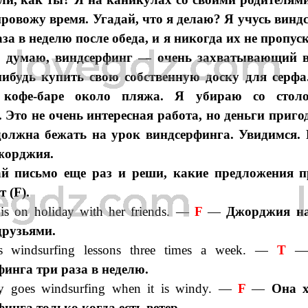
провожу время. Угадай, что я делаю? Я учусь винд
за в неделю после обеда, и я никогда их не пропус
Я думаю, виндсерфинг — очень захватывающий в
нибудь купить свою собственную доску для серфа
 кофе-баре около пляжа. Я убираю со стол
Это не очень интересная работа, но деньги пригод
должна бежать на урок виндсерфинга. Увидимся. 
жорджия.
й письмо еще раз и реши, какие пред­ложения п
т (F).
 is on holiday with her friends. —
F
—
Джорджия на
друзьями.
s windsurfing lessons three times a week. —
T
инга три раза в неделю.
y goes windsurfing when it is windy. —
F
—
Она х
инга только когда есть ветер.