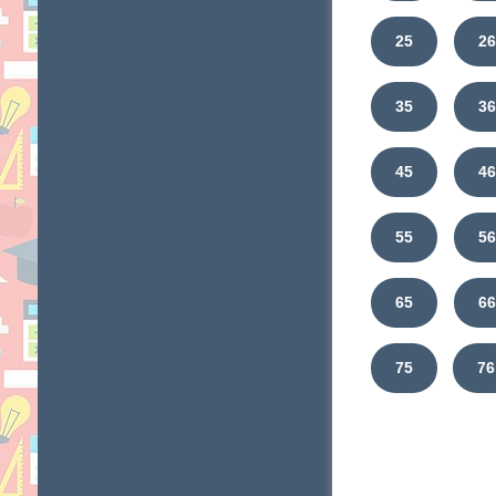
25
2
35
3
45
4
55
5
65
6
75
76