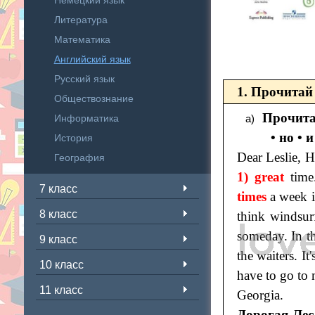
Немецкий язык
Литература
Математика
Английский язык
Русский язык
1. Прочитай 
Обществознание
Прочита
Информатика
• но • 
История
Dear Leslie, 
География
1) great
time
7 класс
times
a week i
8 класс
think windsur
someday. In th
9 класс
the waiters. It
10 класс
have to go to
11 класс
Georgia.
Дорогая Лес