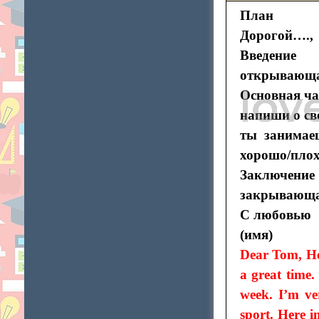
План
Дорогой….,
Введение
открывающая
Основная ча
напиши о св
ты занимае
хорошо/плох
Заключение
закрывающа
С любовью
(имя)
Dear Tom, Ho
a great time.
week. I’m ver
sport. Here i