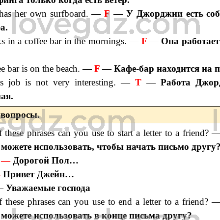
 has her own surfboard. —
F
—
У Джорджии есть соб
а.
s in a coffee bar in the mornings. —
F
—
Она работает
e bar is on the beach. —
F
—
Кафе-бар находится на 
’s job is not very interesting. —
T
—
Работа Джор
ая.
 вопросы.
 these phrases can you use to start a letter to a friend?
 можете использовать, чтобы начать письмо другу
l —
Дорогой Пол…
—
Привет Джейн…
 —
Уважаемые господа
 these phrases can you use to end a letter to a friend? 
 можете использовать в конце письма другу?