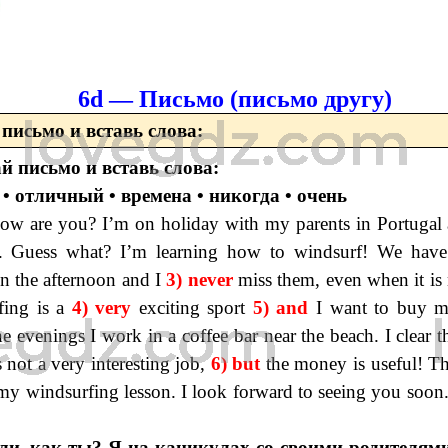
6d — Письмо (письмо другу)
письмо и вставь слова:
й письмо и вставь слова:
и • отличный • времена • никогда • очень
How are you? I’m on holiday with my parents in Portugal
. Guess what? I’m learning how to windsurf! We have
n the afternoon and I
3) never
miss them, even when it is 
fing is a
4) very
exciting sport
5) and
I want to buy 
e evenings I work in a coffee bar near the beach. I clear t
's not a very interesting job,
6) but
the money is useful! Tha
 my windsurfing lesson. I look forward to seeing you soon
ли, как ты? Я на каникулах со своими родителям