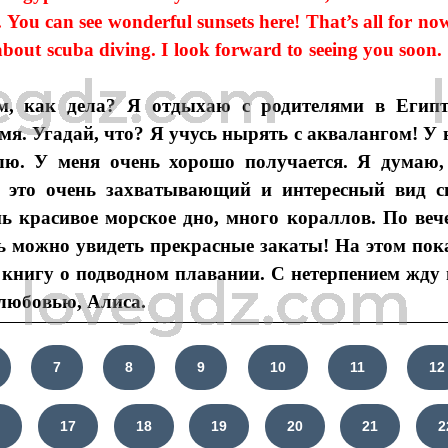
. You can see wonderful sunsets here! That’s all for now
bout scuba diving. I look forward to seeing you soon.
м, как дела? Я отдыхаю с родителями в Египт
мя. Угадай, что? Я учусь нырять с аквалангом! У 
лю. У меня очень хорошо получается. Я думаю,
это очень захватывающий и интересный вид сп
нь красивое морское дно, много кораллов. По ве
сь можно увидеть прекрасные закаты! На этом пок
 книгу о подводном плавании. С нетерпением жду 
 любовью, Алиса.
7
8
9
10
11
12
6
17
18
19
20
21
2