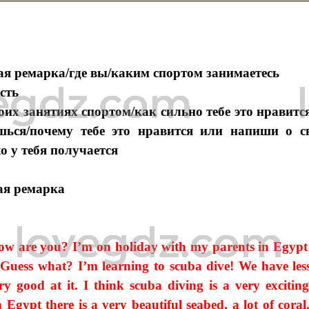
 ремарка/где вы/каким спортом занимаетесь
сть
оих занятиях спортом/как сильно тебе это нравитс
шься/почему тебе это нравится или напиши о с
о у тебя получается
я ремарка
w are you? I’m on holiday with my parents in Egypt
 Guess what? I’m learning to scuba dive! We have les
y good at it. I think scuba diving is a very exciting
n Egypt there is a very beautiful seabed, a lot of coral