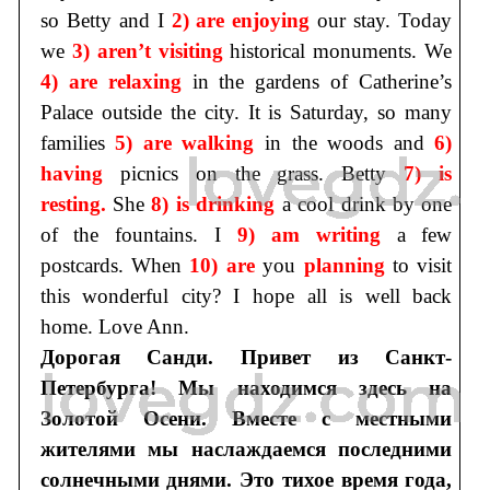
so Betty and I
2) are enjoying
our stay. Today
we
3) aren’t visiting
historical monuments. We
4) are relaxing
in the gardens of Catherine’s
Palace outside the city. It is Saturday, so many
families
5) are walking
in the woods and
6)
having
picnics on the grass. Betty
7) is
resting.
She
8) is drinking
a cool drink by one
of the fountains. I
9) am writing
a few
postcards. When
10) are
you
planning
to visit
this wonderful city? I hope all is well back
home. Love Ann.
Дорогая Санди. Привет из Санкт-
Петербурга! Мы находимся здесь на
Золотой Осени. Вместе с местными
жителями мы наслаждаемся последними
солнечными днями. Это тихое время года,