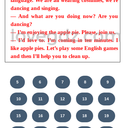
language. We are all wearing costumes, we’re
dancing and singing.
— And what are you doing now? Are you
dancing?
— I’m enjoying the apple pie. Please, join us.
— I’d love to. I’m coming in ten minutes. I
like apple pies. Let’s play some English games
and then I’ll help you to clean up.
5
6
7
8
9
10
11
12
13
14
15
16
17
18
19