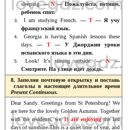
sleeping.
—
N
— Пожалуйста, потише,
ребенок спит.
I am studying French.
—
T
— Я учу
французский язык.
Georgia is having Spanish lessons these
days.
—
T
— У Джорджии уроки
испанского языка в эти дни.
Look! It’s raining outside.
—
N
—
Смотрите. На улице идет дождь.
8. Заполни почтовую открытку и поставь
глаголы в настоящее длительное время
Present Continuous.
Dear Sandy. Greetings from St Petersburg! We
are here for the lovely Golden Autumn. Together
with the residents, we
1) are enjoying
the last
days of sunshine.This is a quiet time of year, and