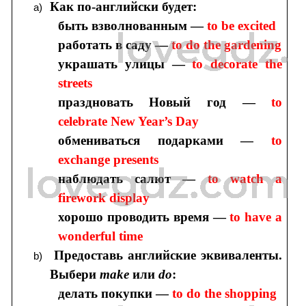
Как по-английски будет:
быть взволнованным —
to be excited
работать в саду —
to do the gardening
украшать улицы —
to decorate the
streets
праздновать Новый год —
to
celebrate New Year’s Day
обмениваться подарками —
to
exchange presents
наблюдать салют —
to watch a
firework display
хорошо проводить время —
to have a
wonderful time
Предоставь английские эквиваленты.
Выбери
make
или
do
:
делать покупки —
to do the shopping