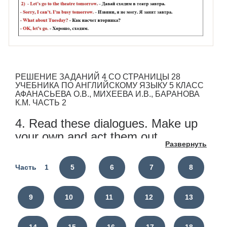
РЕШЕНИЕ ЗАДАНИЙ 4 СО СТРАНИЦЫ 28
УЧЕБНИКА ПО АНГЛИЙСКОМУ ЯЗЫКУ 5 КЛАСС
АФАНАСЬЕВА О.В., МИХЕЕВА И.В., БАРАНОВА
К.М. ЧАСТЬ 2
4. Read these dialogues. Make up
your own and act them out.
Развернуть
1)
Часть 1
5
6
7
8
- Are you a cinemagoer?
- Yes, I am.
9
10
11
12
13
- How often do you go to the cinema?
- I think three or four times a month.