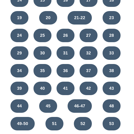
14
15
16
17
18
2)
- Let's go to the History Museum tomorrow.
19
20
21-22
23
- Sorry, I can't. I'm busy tomorrow.
- What about Wednesday?
24
25
26
27
28
- OK, let's go.
29
30
31
32
33
34
35
36
37
38
39
40
41
42
43
44
45
46-47
48
49-50
51
52
53